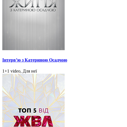
Інтерв’ю з Катериною Осадчою
1+1 video, Для неї