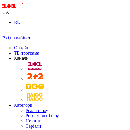
UA
RU
Вхід в кабінет
Онлайн
ТБ програма
Канали
Категорії
Реаліті-шоу
Розважальні шоу
Новини
Серіали