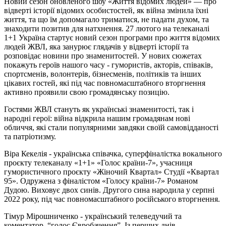
Новий сезон оновленого шоу «Життя відомих людей» — про
відверті історії відомих особистостей, як війна змінила їхні
життя, та що їм допомагало триматися, не падати духом, та
знаходити позитив для натхнення. 27 лютого на телеканалі
1+1 Україна стартує новий сезон програми про життя відомих
людей ЖВЛ, яка занурює глядачів у відверті історії та
розповідає новини про знаменитостей. У нових сюжетах
покажуть героїв нашого часу - гумористів, акторів, співаків,
спортсменів, волонтерів, бізнесменів, політиків та інших
цікавих гостей, які під час повномасштабного вторгнення
активно проявили свою громадянську позицію.
Гостями ЖВЛ стануть як українські знаменитості, так і
народні герої: війна відкрила нашим громадянам нові
обличчя, які стали популярними завдяки своїй самовідданості
та патріотизму.
Віра Кекелія - українська співачка, суперфіналістка вокального
проєкту телеканалу «1+1» «Голос країни-7», учасниця
гумористичного проєкту «Жіночий Квартал» Студії «Квартал
95». Одружена з фіналістом «Голосу країни-7» Романом
Дудою. Виховує двох синів. Другого сина народила у серпні
2022 року, під час повномасштабного російського вторгнення.
Тімур Мірошниченко - український телеведучий та
коментатор, “голос Євробачення”. Із перших днів