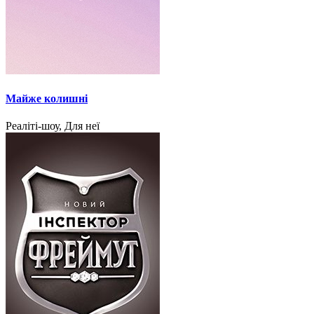
Майже колишні
Реаліті-шоу, Для неї