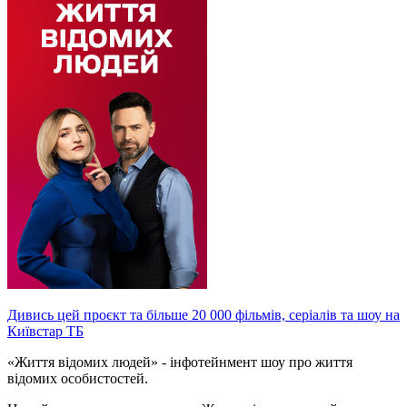
Дивись цей проєкт та більше 20 000 фільмів, серіалів та шоу на
Київстар ТБ
«Життя відомих людей» - інфотейнмент шоу про життя
відомих особистостей.