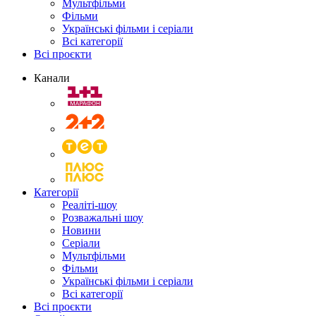
Мультфільми
Фільми
Українські фільми і серіали
Всі категорії
Всі проєкти
Канали
Категорії
Реаліті-шоу
Розважальні шоу
Новини
Серіали
Мультфільми
Фільми
Українські фільми і серіали
Всі категорії
Всі проєкти