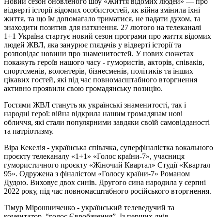
Новий сезон оновленого шоу «Життя відомих людей» — про
відверті історії відомих особистостей, як війна змінила їхні
життя, та що їм допомагало триматися, не падати духом, та
знаходити позитив для натхнення. 27 лютого на телеканалі
1+1 Україна стартує новий сезон програми про життя відомих
людей ЖВЛ, яка занурює глядачів у відверті історії та
розповідає новини про знаменитостей. У нових сюжетах
покажуть героїв нашого часу - гумористів, акторів, співаків,
спортсменів, волонтерів, бізнесменів, політиків та інших
цікавих гостей, які під час повномасштабного вторгнення
активно проявили свою громадянську позицію.
Гостями ЖВЛ стануть як українські знаменитості, так і
народні герої: війна відкрила нашим громадянам нові
обличчя, які стали популярними завдяки своїй самовідданості
та патріотизму.
Віра Кекелія - українська співачка, суперфіналістка вокального
проєкту телеканалу «1+1» «Голос країни-7», учасниця
гумористичного проєкту «Жіночий Квартал» Студії «Квартал
95». Одружена з фіналістом «Голосу країни-7» Романом
Дудою. Виховує двох синів. Другого сина народила у серпні
2022 року, під час повномасштабного російського вторгнення.
Тімур Мірошниченко - український телеведучий та
коментатор, “голос Євробачення”. Із перших днів