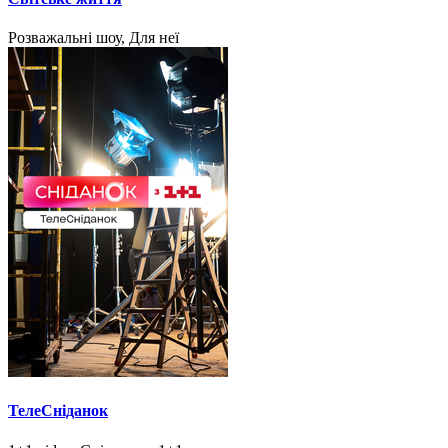
Розважальні шоу, Для неї
ТелеСніданок