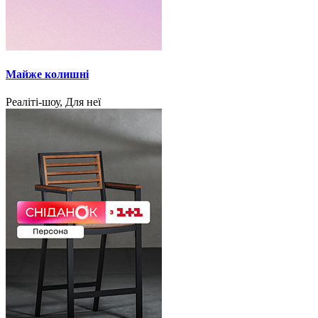
Майже колишні
Реаліті-шоу, Для неї