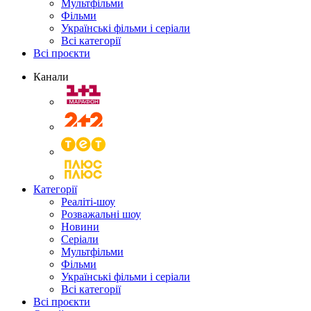
Мультфільми
Фільми
Українські фільми і серіали
Всі категорії
Всі проєкти
Канали
Категорії
Реаліті-шоу
Розважальні шоу
Новини
Серіали
Мультфільми
Фільми
Українські фільми і серіали
Всі категорії
Всі проєкти