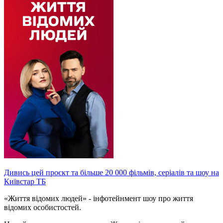
Дивись цей проєкт та більше 20 000 фільмів, серіалів та шоу на
Київстар ТБ
«Життя відомих людей» - інфотейнмент шоу про життя
відомих особистостей.