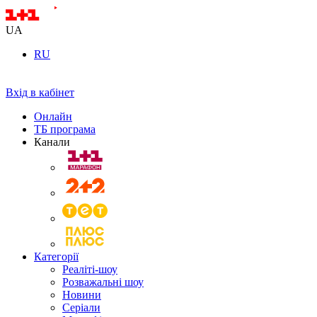
UA
RU
Вхід в кабінет
Онлайн
ТБ програма
Канали
Категорії
Реаліті-шоу
Розважальні шоу
Новини
Серіали