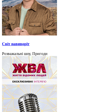
Світ навиворіт
Розважальні шоу, Пригоди