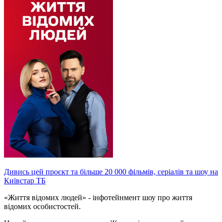
Дивись цей проєкт та більше 20 000 фільмів, серіалів та шоу на
Київстар ТБ
«Життя відомих людей» - інфотейнмент шоу про життя
відомих особистостей.