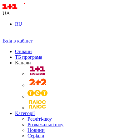
UA
RU
Вхід в кабінет
Онлайн
ТБ програма
Канали
Категорії
Реаліті-шоу
Розважальні шоу
Новини
Серіали