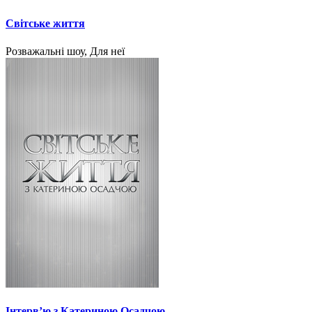
Світське життя
Розважальні шоу, Для неї
Інтерв’ю з Катериною Осадчою