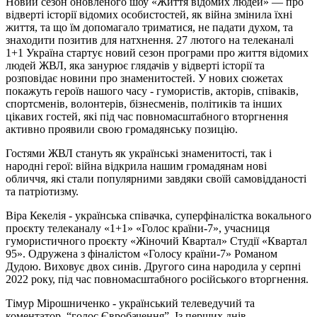
Новий сезон оновленого шоу «Життя відомих людей» — про
відверті історії відомих особистостей, як війна змінила їхні
життя, та що їм допомагало триматися, не падати духом, та
знаходити позитив для натхнення. 27 лютого на телеканалі
1+1 Україна стартує новий сезон програми про життя відомих
людей ЖВЛ, яка занурює глядачів у відверті історії та
розповідає новини про знаменитостей. У нових сюжетах
покажуть героїв нашого часу - гумористів, акторів, співаків,
спортсменів, волонтерів, бізнесменів, політиків та інших
цікавих гостей, які під час повномасштабного вторгнення
активно проявили свою громадянську позицію.
Гостями ЖВЛ стануть як українські знаменитості, так і
народні герої: війна відкрила нашим громадянам нові
обличчя, які стали популярними завдяки своїй самовідданості
та патріотизму.
Віра Кекелія - українська співачка, суперфіналістка вокального
проєкту телеканалу «1+1» «Голос країни-7», учасниця
гумористичного проєкту «Жіночий Квартал» Студії «Квартал
95». Одружена з фіналістом «Голосу країни-7» Романом
Дудою. Виховує двох синів. Другого сина народила у серпні
2022 року, під час повномасштабного російського вторгнення.
Тімур Мірошниченко - український телеведучий та
коментатор, “голос Євробачення”. Із перших днів