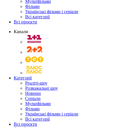
Мультфільми
Фільми
Українські фільми і серіали
Всі категорії
Всі проєкти
Канали
Категорії
Реаліті-шоу
Розважальні шоу
Новини
Серіали
Мультфільми
Фільми
Українські фільми і серіали
Всі категорії
Всі проєкти