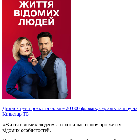
Дивись цей проєкт та більше 20 000 фільмів, серіалів та шоу на
Київстар ТБ
«Життя відомих людей» - інфотейнмент шоу про життя
відомих особистостей.