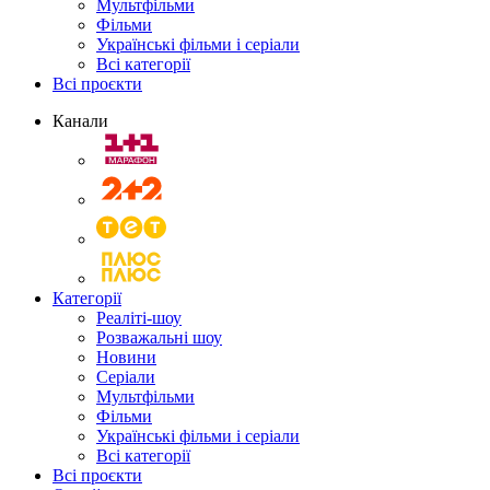
Мультфільми
Фільми
Українські фільми і серіали
Всі категорії
Всі проєкти
Канали
Категорії
Реаліті-шоу
Розважальні шоу
Новини
Серіали
Мультфільми
Фільми
Українські фільми і серіали
Всі категорії
Всі проєкти