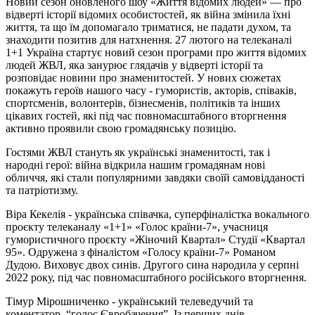
Новий сезон оновленого шоу «Життя відомих людей» — про
відверті історії відомих особистостей, як війна змінила їхні
життя, та що їм допомагало триматися, не падати духом, та
знаходити позитив для натхнення. 27 лютого на телеканалі
1+1 Україна стартує новий сезон програми про життя відомих
людей ЖВЛ, яка занурює глядачів у відверті історії та
розповідає новини про знаменитостей. У нових сюжетах
покажуть героїв нашого часу - гумористів, акторів, співаків,
спортсменів, волонтерів, бізнесменів, політиків та інших
цікавих гостей, які під час повномасштабного вторгнення
активно проявили свою громадянську позицію.
Гостями ЖВЛ стануть як українські знаменитості, так і
народні герої: війна відкрила нашим громадянам нові
обличчя, які стали популярними завдяки своїй самовідданості
та патріотизму.
Віра Кекелія - українська співачка, суперфіналістка вокального
проєкту телеканалу «1+1» «Голос країни-7», учасниця
гумористичного проєкту «Жіночий Квартал» Студії «Квартал
95». Одружена з фіналістом «Голосу країни-7» Романом
Дудою. Виховує двох синів. Другого сина народила у серпні
2022 року, під час повномасштабного російського вторгнення.
Тімур Мірошниченко - український телеведучий та
коментатор, “голос Євробачення”. Із перших днів