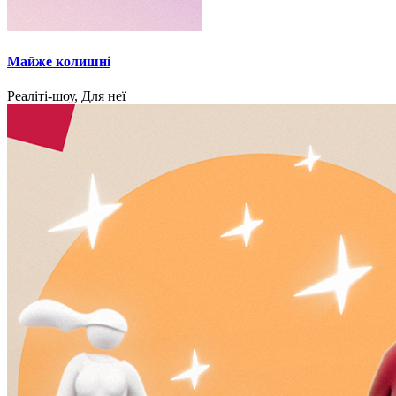
Майже колишні
Реаліті-шоу, Для неї