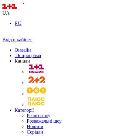
UA
RU
Вхід в кабінет
Онлайн
ТБ програма
Канали
Категорії
Реаліті-шоу
Розважальні шоу
Новини
Серіали