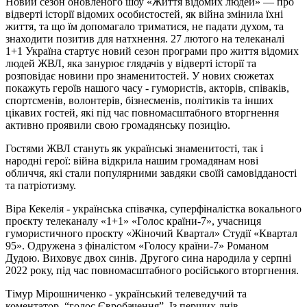
Новий сезон оновленого шоу «Життя відомих людей» — про
відверті історії відомих особистостей, як війна змінила їхні
життя, та що їм допомагало триматися, не падати духом, та
знаходити позитив для натхнення. 27 лютого на телеканалі
1+1 Україна стартує новий сезон програми про життя відомих
людей ЖВЛ, яка занурює глядачів у відверті історії та
розповідає новини про знаменитостей. У нових сюжетах
покажуть героїв нашого часу - гумористів, акторів, співаків,
спортсменів, волонтерів, бізнесменів, політиків та інших
цікавих гостей, які під час повномасштабного вторгнення
активно проявили свою громадянську позицію.
Гостями ЖВЛ стануть як українські знаменитості, так і
народні герої: війна відкрила нашим громадянам нові
обличчя, які стали популярними завдяки своїй самовідданості
та патріотизму.
Віра Кекелія - українська співачка, суперфіналістка вокального
проєкту телеканалу «1+1» «Голос країни-7», учасниця
гумористичного проєкту «Жіночий Квартал» Студії «Квартал
95». Одружена з фіналістом «Голосу країни-7» Романом
Дудою. Виховує двох синів. Другого сина народила у серпні
2022 року, під час повномасштабного російського вторгнення.
Тімур Мірошниченко - український телеведучий та
коментатор, “голос Євробачення”. Із перших днів