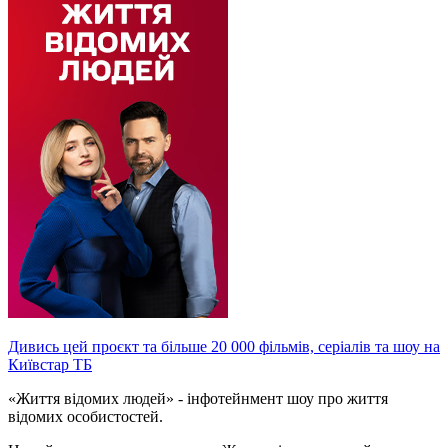
Дивись цей проєкт та більше 20 000 фільмів, серіалів та шоу на
Київстар ТБ
«Життя відомих людей» - інфотейнмент шоу про життя
відомих особистостей.