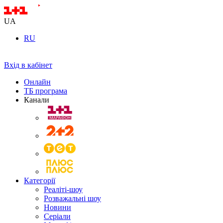
UA
RU
Вхід в кабінет
Онлайн
ТБ програма
Канали
Категорії
Реаліті-шоу
Розважальні шоу
Новини
Серіали