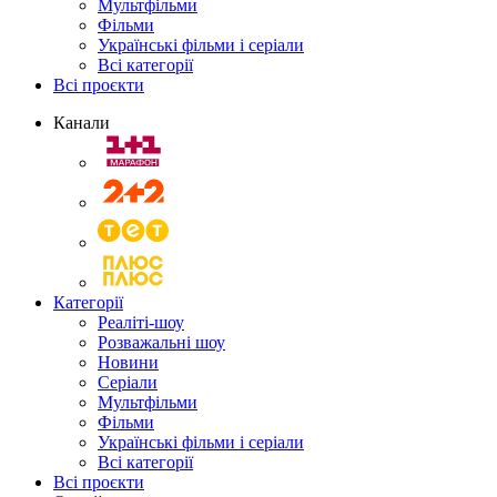
Мультфільми
Фільми
Українські фільми і серіали
Всі категорії
Всі проєкти
Канали
Категорії
Реаліті-шоу
Розважальні шоу
Новини
Серіали
Мультфільми
Фільми
Українські фільми і серіали
Всі категорії
Всі проєкти