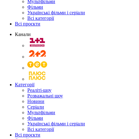
Мультфільми
Фільми
Українські фільми і серіали
Всі категорії
Всі проєкти
Канали
Категорії
Реаліті-шоу
Розважальні шоу
Новини
Серіали
Мультфільми
Фільми
Українські фільми і серіали
Всі категорії
Всі проєкти