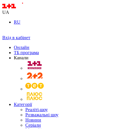
UA
RU
Вхід в кабінет
Онлайн
ТБ програма
Канали
Категорії
Реаліті-шоу
Розважальні шоу
Новини
Серіали