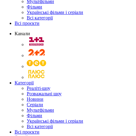
Мультфільми
Фільми
Українські фільми і серіали
Всі категорії
Всі проєкти
Канали
Категорії
Реаліті-шоу
Розважальні шоу
Новини
Серіали
Мультфільми
Фільми
Українські фільми і серіали
Всі категорії
Всі проєкти