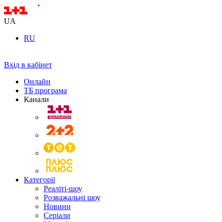
UA
RU
Вхід в кабінет
Онлайн
ТБ програма
Канали
Категорії
Реаліті-шоу
Розважальні шоу
Новини
Серіали