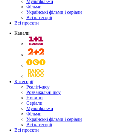
Мультфільми
Фільми
Українські фільми і серіали
Всі категорії
Всі проєкти
Канали
Категорії
Реаліті-шоу
Розважальні шоу
Новини
Серіали
Мультфільми
Фільми
Українські фільми і серіали
Всі категорії
Всі проєкти