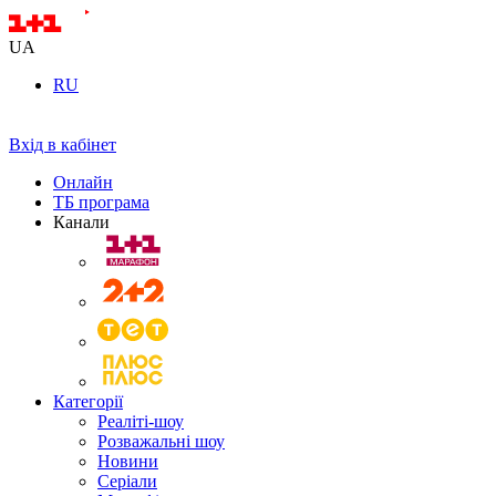
UA
RU
Вхід в кабінет
Онлайн
ТБ програма
Канали
Категорії
Реаліті-шоу
Розважальні шоу
Новини
Серіали