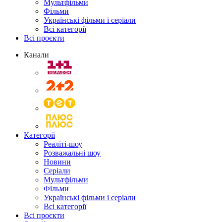
Мультфільми
Фільми
Українські фільми і серіали
Всі категорії
Всі проєкти
Канали
Категорії
Реаліті-шоу
Розважальні шоу
Новини
Серіали
Мультфільми
Фільми
Українські фільми і серіали
Всі категорії
Всі проєкти