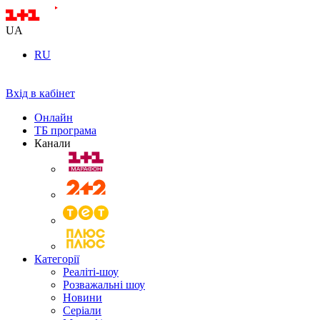
UA
RU
Вхід в кабінет
Онлайн
ТБ програма
Канали
Категорії
Реаліті-шоу
Розважальні шоу
Новини
Серіали