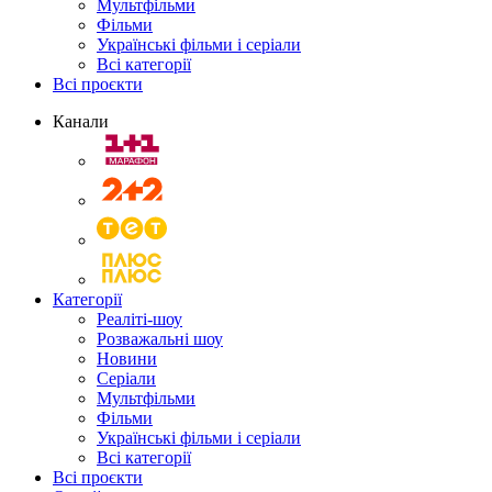
Мультфільми
Фільми
Українські фільми і серіали
Всі категорії
Всі проєкти
Канали
Категорії
Реаліті-шоу
Розважальні шоу
Новини
Серіали
Мультфільми
Фільми
Українські фільми і серіали
Всі категорії
Всі проєкти