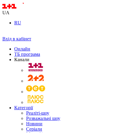
UA
RU
Вхід в кабінет
Онлайн
ТБ програма
Канали
Категорії
Реаліті-шоу
Розважальні шоу
Новини
Серіали