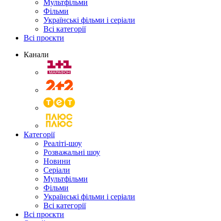
Мультфільми
Фільми
Українські фільми і серіали
Всі категорії
Всі проєкти
Канали
Категорії
Реаліті-шоу
Розважальні шоу
Новини
Серіали
Мультфільми
Фільми
Українські фільми і серіали
Всі категорії
Всі проєкти