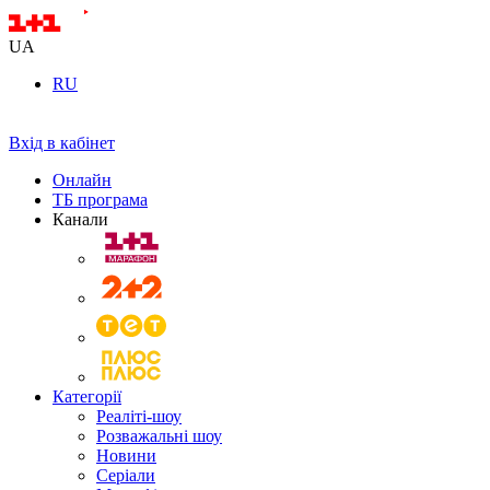
UA
RU
Вхід в кабінет
Онлайн
ТБ програма
Канали
Категорії
Реаліті-шоу
Розважальні шоу
Новини
Серіали