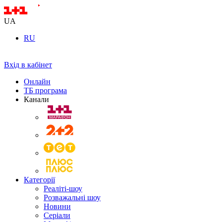
UA
RU
Вхід в кабінет
Онлайн
ТБ програма
Канали
Категорії
Реаліті-шоу
Розважальні шоу
Новини
Серіали