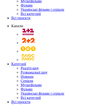
Мультфільми
Фільми
Українські фільми і серіали
Всі категорії
Всі проєкти
Канали
Категорії
Реаліті-шоу
Розважальні шоу
Новини
Серіали
Мультфільми
Фільми
Українські фільми і серіали
Всі категорії
Всі проєкти