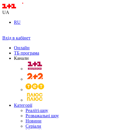
UA
RU
Вхід в кабінет
Онлайн
ТБ програма
Канали
Категорії
Реаліті-шоу
Розважальні шоу
Новини
Серіали