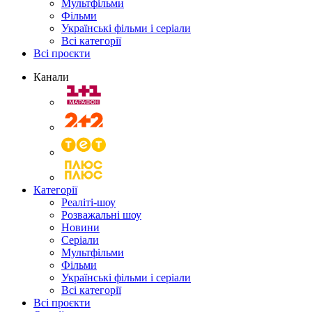
Мультфільми
Фільми
Українські фільми і серіали
Всі категорії
Всі проєкти
Канали
Категорії
Реаліті-шоу
Розважальні шоу
Новини
Серіали
Мультфільми
Фільми
Українські фільми і серіали
Всі категорії
Всі проєкти