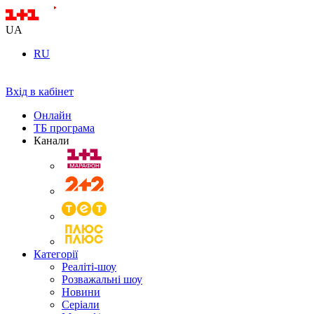
UA
RU
Вхід в кабінет
Онлайн
ТБ програма
Канали
Категорії
Реаліті-шоу
Розважальні шоу
Новини
Серіали