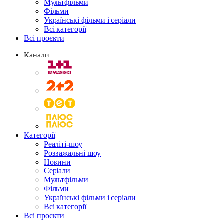
Мультфільми
Фільми
Українські фільми і серіали
Всі категорії
Всі проєкти
Канали
Категорії
Реаліті-шоу
Розважальні шоу
Новини
Серіали
Мультфільми
Фільми
Українські фільми і серіали
Всі категорії
Всі проєкти