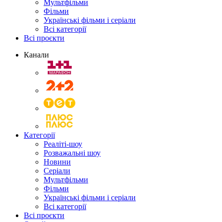
Мультфільми
Фільми
Українські фільми і серіали
Всі категорії
Всі проєкти
Канали
Категорії
Реаліті-шоу
Розважальні шоу
Новини
Серіали
Мультфільми
Фільми
Українські фільми і серіали
Всі категорії
Всі проєкти