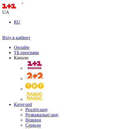
UA
RU
Вхід в кабінет
Онлайн
ТБ програма
Канали
Категорії
Реаліті-шоу
Розважальні шоу
Новини
Серіали