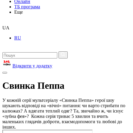
Онлайн
ТБ програма
Еще
UA
RU
Відкрити у додатку
Свинка Пеппа
У кожній серії мультсеріалу «Свинка Пеппа» герої шоу
шукають відповіді на «вічні» питання: чи варто стрибати по
калюжах? А вдягати теплий одяг? Та, звичайно ж, чи існує
«зубна фея»? Кожна серія триває 5 хвилин та вчить
маленьких глядачів доброти, взаємодопомоги та любові до
інших.