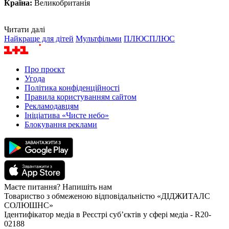
Країна:
Великобританія
Читати далі
Найкраще для дітей
Мультфільми
ПЛЮСПЛЮС
Про проєкт
Угода
Політика конфіденційності
Правила користуванням сайтом
Рекламодавцям
Ініціатива «Чисте небо»
Блокування реклами
Маєте питання? Напишіть нам
Товариство з обмеженою відповідальністю «ДІДЖИТАЛС
СОЛЮШНС»
Ідентифікатор медіа в Реєстрі суб’єктів у сфері медіа - R20-
02188