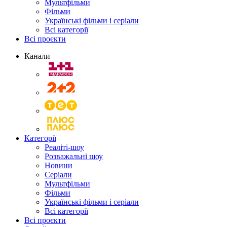
Мультфільми
Фільми
Українські фільми і серіали
Всі категорії
Всі проєкти
Канали
Категорії
Реаліті-шоу
Розважальні шоу
Новини
Серіали
Мультфільми
Фільми
Українські фільми і серіали
Всі категорії
Всі проєкти