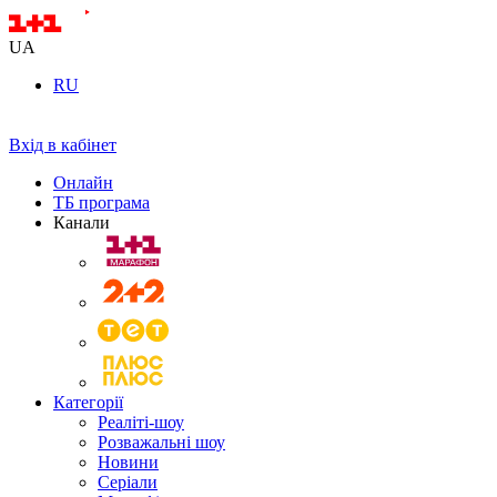
UA
RU
Вхід в кабінет
Онлайн
ТБ програма
Канали
Категорії
Реаліті-шоу
Розважальні шоу
Новини
Серіали