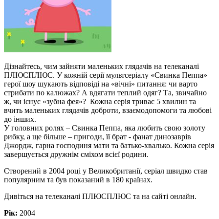
Дізнайтесь, чим зайняти маленьких глядачів на телеканалі
ПЛЮСПЛЮС. У кожній серії мультсеріалу «Свинка Пеппа»
герої шоу шукають відповіді на «вічні» питання: чи варто
стрибати по калюжах? А вдягати теплий одяг? Та, звичайно
ж, чи існує «зубна фея»? Кожна серія триває 5 хвилин та
вчить маленьких глядачів доброти, взаємодопомоги та любові
до інших.
У головних ролях – Свинка Пеппа, яка любить свою золоту
рибку, а ще більше – пригоди, її брат - фанат динозаврів
Джордж, гарна господиня мати та батько-хвалько. Кожна серія
завершується дружнім сміхом всієї родини.
Створений в 2004 році у Великобританії, серіал швидко став
популярним та був показаний в 180 країнах.
Дивіться на телеканалі ПЛЮСПЛЮС та на сайті онлайн.
Рік:
2004