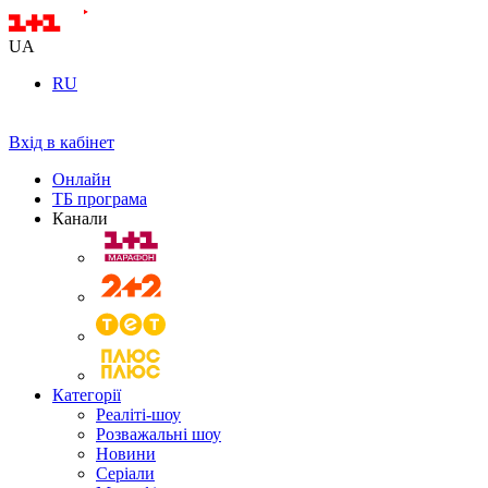
UA
RU
Вхід в кабінет
Онлайн
ТБ програма
Канали
Категорії
Реаліті-шоу
Розважальні шоу
Новини
Серіали