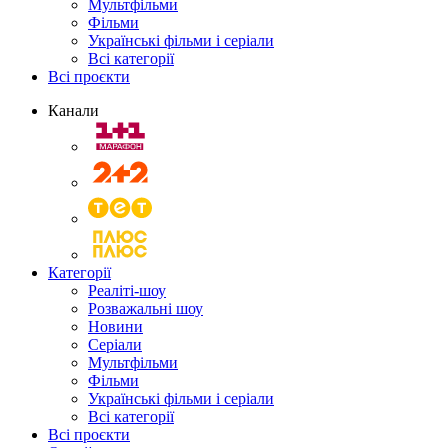
Мультфільми
Фільми
Українські фільми і серіали
Всі категорії
Всі проєкти
Канали
Категорії
Реаліті-шоу
Розважальні шоу
Новини
Серіали
Мультфільми
Фільми
Українські фільми і серіали
Всі категорії
Всі проєкти