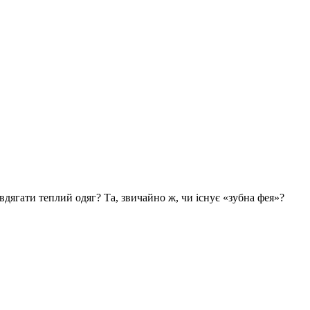
вдягати теплий одяг? Та, звичайно ж, чи існує «зубна фея»?