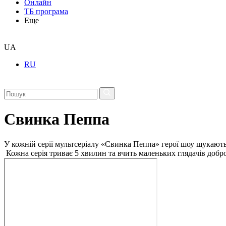
Онлайн
ТБ програма
Еще
UA
RU
Свинка Пеппа
У кожній серії мультсеріалу «Свинка Пеппа» герої шоу шукають 
Кожна серія триває 5 хвилин та вчить маленьких глядачів добр