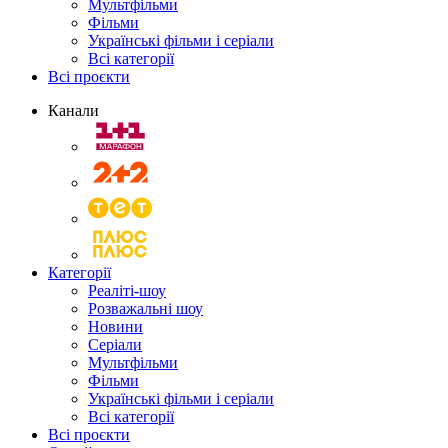
Мультфільми
Фільми
Українські фільми і серіали
Всі категорії
Всі проєкти
Канали
Категорії
Реаліті-шоу
Розважальні шоу
Новини
Серіали
Мультфільми
Фільми
Українські фільми і серіали
Всі категорії
Всі проєкти