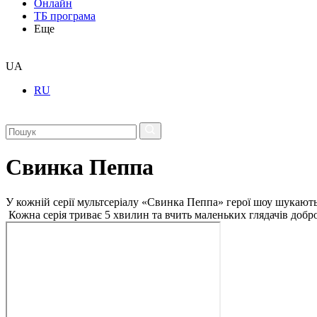
Онлайн
ТБ програма
Еще
UA
RU
Свинка Пеппа
У кожній серії мультсеріалу «Свинка Пеппа» герої шоу шукають 
Кожна серія триває 5 хвилин та вчить маленьких глядачів добр