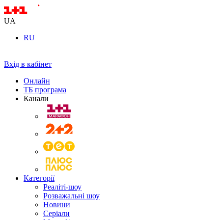
UA
RU
Вхід в кабінет
Онлайн
ТБ програма
Канали
Категорії
Реаліті-шоу
Розважальні шоу
Новини
Серіали