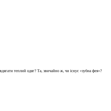
вдягати теплий одяг? Та, звичайно ж, чи існує «зубна фея»?