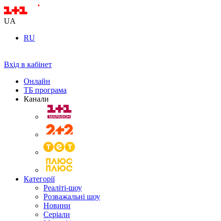
UA
RU
Вхід в кабінет
Онлайн
ТБ програма
Канали
Категорії
Реаліті-шоу
Розважальні шоу
Новини
Серіали