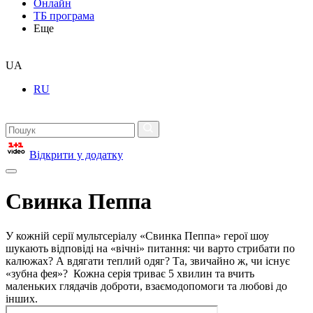
Онлайн
ТБ програма
Еще
UA
RU
Відкрити у додатку
Свинка Пеппа
У кожній серії мультсеріалу «Свинка Пеппа» герої шоу
шукають відповіді на «вічні» питання: чи варто стрибати по
калюжах? А вдягати теплий одяг? Та, звичайно ж, чи існує
«зубна фея»? Кожна серія триває 5 хвилин та вчить
маленьких глядачів доброти, взаємодопомоги та любові до
інших.