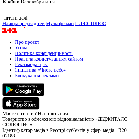
Країна:
Великобританія
Читати далі
Найкраще для дітей
Мультфільми
ПЛЮСПЛЮС
Про проєкт
Угода
Політика конфіденційності
Правила користуванням сайтом
Рекламодавцям
Ініціатива «Чисте небо»
Блокування реклами
Маєте питання? Напишіть нам
Товариство з обмеженою відповідальністю «ДІДЖИТАЛС
СОЛЮШНС»
Ідентифікатор медіа в Реєстрі суб’єктів у сфері медіа - R20-
02188