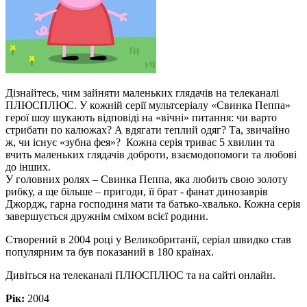
Дізнайтесь, чим зайняти маленьких глядачів на телеканалі
ПЛЮСПЛЮС. У кожній серії мультсеріалу «Свинка Пеппа»
герої шоу шукають відповіді на «вічні» питання: чи варто
стрибати по калюжах? А вдягати теплий одяг? Та, звичайно
ж, чи існує «зубна фея»? Кожна серія триває 5 хвилин та
вчить маленьких глядачів доброти, взаємодопомоги та любові
до інших.
У головних ролях – Свинка Пеппа, яка любить свою золоту
рибку, а ще більше – пригоди, її брат - фанат динозаврів
Джордж, гарна господиня мати та батько-хвалько. Кожна серія
завершується дружнім сміхом всієї родини.
Створений в 2004 році у Великобританії, серіал швидко став
популярним та був показаний в 180 країнах.
Дивіться на телеканалі ПЛЮСПЛЮС та на сайті онлайн.
Рік:
2004