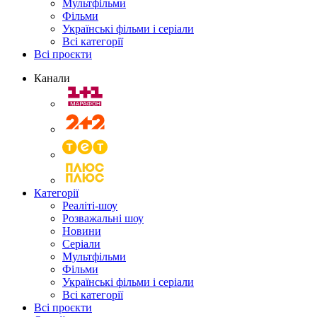
Мультфільми
Фільми
Українські фільми і серіали
Всі категорії
Всі проєкти
Канали
Категорії
Реаліті-шоу
Розважальні шоу
Новини
Серіали
Мультфільми
Фільми
Українські фільми і серіали
Всі категорії
Всі проєкти