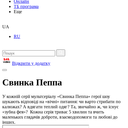
Онлайн
ТБ програма
Еще
UA
RU
Відкрити у додатку
Свинка Пеппа
У кожній серії мультсеріалу «Свинка Пеппа» герої шоу
шукають відповіді на «вічні» питання: чи варто стрибати по
калюжах? А вдягати теплий одяг? Та, звичайно ж, чи існує
«зубна фея»? Кожна серія триває 5 хвилин та вчить
маленьких глядачів доброти, взаємодопомоги та любові до
інших.