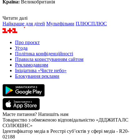
Країна:
Великобританія
Читати далі
Найкраще для дітей
Мультфільми
ПЛЮСПЛЮС
Про проєкт
Угода
Політика конфіденційності
Правила користуванням сайтом
Рекламодавцям
Ініціатива «Чисте небо»
Блокування реклами
Маєте питання? Напишіть нам
Товариство з обмеженою відповідальністю «ДІДЖИТАЛС
СОЛЮШНС»
Ідентифікатор медіа в Реєстрі суб’єктів у сфері медіа - R20-
02188