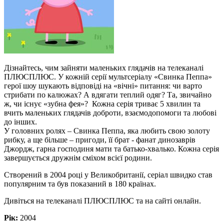
Дізнайтесь, чим зайняти маленьких глядачів на телеканалі
ПЛЮСПЛЮС. У кожній серії мультсеріалу «Свинка Пеппа»
герої шоу шукають відповіді на «вічні» питання: чи варто
стрибати по калюжах? А вдягати теплий одяг? Та, звичайно
ж, чи існує «зубна фея»? Кожна серія триває 5 хвилин та
вчить маленьких глядачів доброти, взаємодопомоги та любові
до інших.
У головних ролях – Свинка Пеппа, яка любить свою золоту
рибку, а ще більше – пригоди, її брат - фанат динозаврів
Джордж, гарна господиня мати та батько-хвалько. Кожна серія
завершується дружнім сміхом всієї родини.
Створений в 2004 році у Великобританії, серіал швидко став
популярним та був показаний в 180 країнах.
Дивіться на телеканалі ПЛЮСПЛЮС та на сайті онлайн.
Рік:
2004