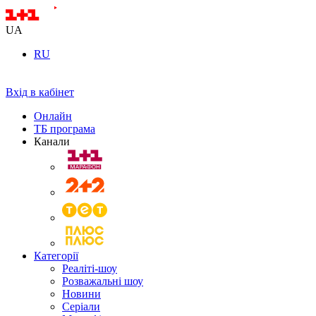
UA
RU
Вхід в кабінет
Онлайн
ТБ програма
Канали
Категорії
Реаліті-шоу
Розважальні шоу
Новини
Серіали