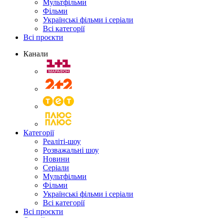
Мультфільми
Фільми
Українські фільми і серіали
Всі категорії
Всі проєкти
Канали
Категорії
Реаліті-шоу
Розважальні шоу
Новини
Серіали
Мультфільми
Фільми
Українські фільми і серіали
Всі категорії
Всі проєкти