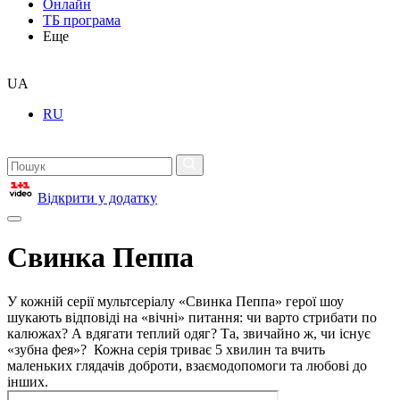
Онлайн
ТБ програма
Еще
UA
RU
Відкрити у додатку
Свинка Пеппа
У кожній серії мультсеріалу «Свинка Пеппа» герої шоу
шукають відповіді на «вічні» питання: чи варто стрибати по
калюжах? А вдягати теплий одяг? Та, звичайно ж, чи існує
«зубна фея»? Кожна серія триває 5 хвилин та вчить
маленьких глядачів доброти, взаємодопомоги та любові до
інших.