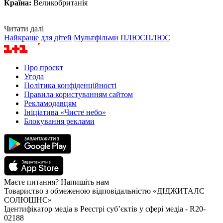
Країна:
Великобританія
Читати далі
Найкраще для дітей
Мультфільми
ПЛЮСПЛЮС
Про проєкт
Угода
Політика конфіденційності
Правила користуванням сайтом
Рекламодавцям
Ініціатива «Чисте небо»
Блокування реклами
Маєте питання? Напишіть нам
Товариство з обмеженою відповідальністю «ДІДЖИТАЛС
СОЛЮШНС»
Ідентифікатор медіа в Реєстрі суб’єктів у сфері медіа - R20-
02188