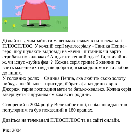
Дізнайтесь, чим зайняти маленьких глядачів на телеканалі
ПЛЮСПЛЮС. У кожній серії мультсеріалу «Свинка Пеппа»
герої шоу шукають відповіді на «вічні» питання: чи варто
стрибати по калюжах? А вдягати теплий одяг? Та, звичайно
ж, чи існує «зубна фея»? Кожна серія триває 5 хвилин та
вчить маленьких глядачів доброти, взаємодопомоги та любові
до інших.
У головних ролях – Свинка Пеппа, яка любить свою золоту
рибку, а ще більше – пригоди, її брат - фанат динозаврів
Джордж, гарна господиня мати та батько-хвалько. Кожна серія
завершується дружнім сміхом всієї родини.
Створений в 2004 році у Великобританії, серіал швидко став
популярним та був показаний в 180 країнах.
Дивіться на телеканалі ПЛЮСПЛЮС та на сайті онлайн.
Рік:
2004