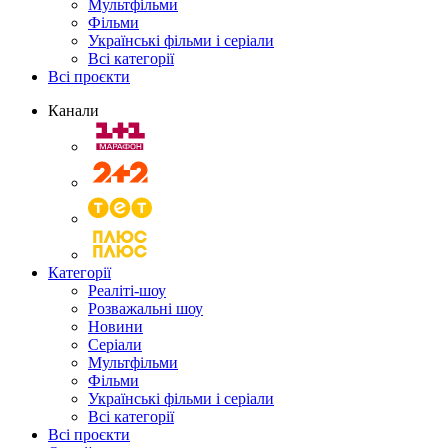
Мультфільми
Фільми
Українські фільми і серіали
Всі категорії
Всі проєкти
Канали
Категорії
Реаліті-шоу
Розважальні шоу
Новини
Серіали
Мультфільми
Фільми
Українські фільми і серіали
Всі категорії
Всі проєкти