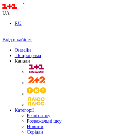
UA
RU
Вхід в кабінет
Онлайн
ТБ програма
Канали
Категорії
Реаліті-шоу
Розважальні шоу
Новини
Серіали