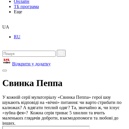
Онлайн
ТБ програма
Еще
UA
RU
Відкрити у додатку
Свинка Пеппа
У кожній серії мультсеріалу «Свинка Пеппа» герої шоу
шукають відповіді на «вічні» питання: чи варто стрибати по
калюжах? А вдягати теплий одяг? Та, звичайно ж, чи існує
«зубна фея»? Кожна серія триває 5 хвилин та вчить
маленьких глядачів доброти, взаємодопомоги та любові до
інших.