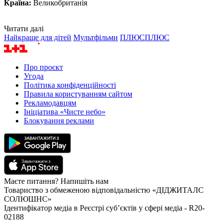
Країна:
Великобританія
Читати далі
Найкраще для дітей
Мультфільми
ПЛЮСПЛЮС
Про проєкт
Угода
Політика конфіденційності
Правила користуванням сайтом
Рекламодавцям
Ініціатива «Чисте небо»
Блокування реклами
Маєте питання? Напишіть нам
Товариство з обмеженою відповідальністю «ДІДЖИТАЛС
СОЛЮШНС»
Ідентифікатор медіа в Реєстрі суб’єктів у сфері медіа - R20-
02188