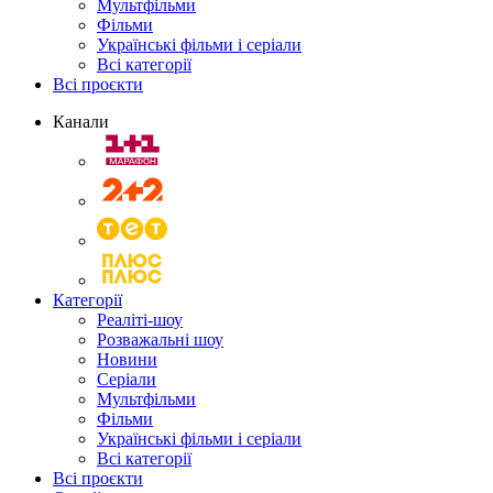
Мультфільми
Фільми
Українські фільми і серіали
Всі категорії
Всі проєкти
Канали
Категорії
Реаліті-шоу
Розважальні шоу
Новини
Серіали
Мультфільми
Фільми
Українські фільми і серіали
Всі категорії
Всі проєкти