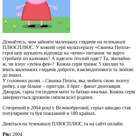
Дізнайтесь, чим зайняти маленьких глядачів на телеканалі
ПЛЮСПЛЮС. У кожній серії мультсеріалу «Свинка Пеппа»
герої шоу шукають відповіді на «вічні» питання: чи варто
стрибати по калюжах? А вдягати теплий одяг? Та, звичайно
ж, чи існує «зубна фея»? Кожна серія триває 5 хвилин та
вчить маленьких глядачів доброти, взаємодопомоги та любові
до інших.
У головних ролях – Свинка Пеппа, яка любить свою золоту
рибку, а ще більше – пригоди, її брат - фанат динозаврів
Джордж, гарна господиня мати та батько-хвалько. Кожна серія
завершується дружнім сміхом всієї родини.
Створений в 2004 році у Великобританії, серіал швидко став
популярним та був показаний в 180 країнах.
Дивіться на телеканалі ПЛЮСПЛЮС та на сайті онлайн.
Рік:
2004