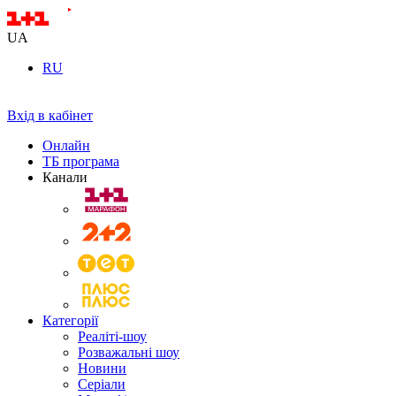
UA
RU
Вхід в кабінет
Онлайн
ТБ програма
Канали
Категорії
Реаліті-шоу
Розважальні шоу
Новини
Серіали