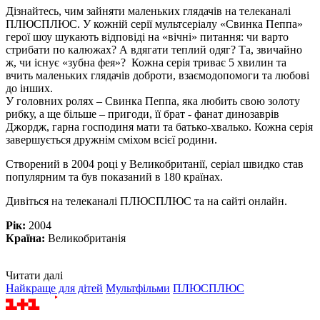
Дізнайтесь, чим зайняти маленьких глядачів на телеканалі
ПЛЮСПЛЮС. У кожній серії мультсеріалу «Свинка Пеппа»
герої шоу шукають відповіді на «вічні» питання: чи варто
стрибати по калюжах? А вдягати теплий одяг? Та, звичайно
ж, чи існує «зубна фея»? Кожна серія триває 5 хвилин та
вчить маленьких глядачів доброти, взаємодопомоги та любові
до інших.
У головних ролях – Свинка Пеппа, яка любить свою золоту
рибку, а ще більше – пригоди, її брат - фанат динозаврів
Джордж, гарна господиня мати та батько-хвалько. Кожна серія
завершується дружнім сміхом всієї родини.
Створений в 2004 році у Великобританії, серіал швидко став
популярним та був показаний в 180 країнах.
Дивіться на телеканалі ПЛЮСПЛЮС та на сайті онлайн.
Рік:
2004
Країна:
Великобританія
Читати далі
Найкраще для дітей
Мультфільми
ПЛЮСПЛЮС