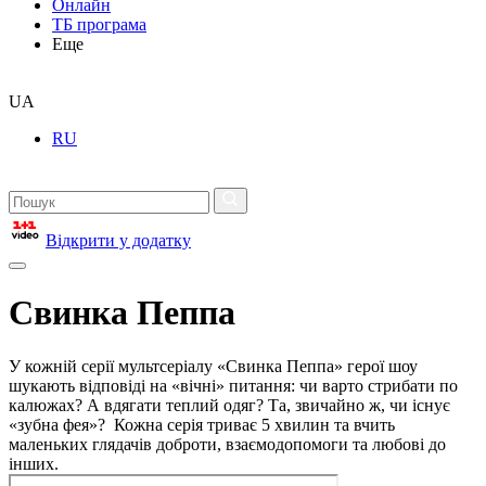
Онлайн
ТБ програма
Еще
UA
RU
Відкрити у додатку
Свинка Пеппа
У кожній серії мультсеріалу «Свинка Пеппа» герої шоу
шукають відповіді на «вічні» питання: чи варто стрибати по
калюжах? А вдягати теплий одяг? Та, звичайно ж, чи існує
«зубна фея»? Кожна серія триває 5 хвилин та вчить
маленьких глядачів доброти, взаємодопомоги та любові до
інших.