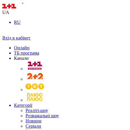
UA
RU
Вхід в кабінет
Онлайн
ТБ програма
Канали
Категорії
Реаліті-шоу
Розважальні шоу
Новини
Серіали