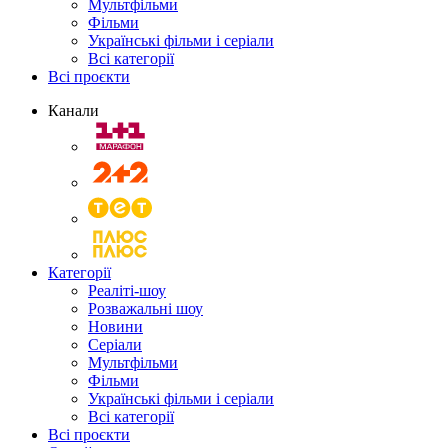
Мультфільми
Фільми
Українські фільми і серіали
Всі категорії
Всі проєкти
Канали
Категорії
Реаліті-шоу
Розважальні шоу
Новини
Серіали
Мультфільми
Фільми
Українські фільми і серіали
Всі категорії
Всі проєкти