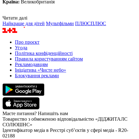
Країна:
Великобританія
Читати далі
Найкраще для дітей
Мультфільми
ПЛЮСПЛЮС
Про проєкт
Угода
Політика конфіденційності
Правила користуванням сайтом
Рекламодавцям
Ініціатива «Чисте небо»
Блокування реклами
Маєте питання? Напишіть нам
Товариство з обмеженою відповідальністю «ДІДЖИТАЛС
СОЛЮШНС»
Ідентифікатор медіа в Реєстрі суб’єктів у сфері медіа - R20-
02188