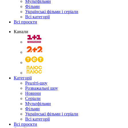
Мультфільми
Фільми
Українські фільми і серіали
Всі категорії
Всі проєкти
Канали
Категорії
Реаліті-шоу
Розважальні шоу
Новини
Серіали
Мультфільми
Фільми
Українські фільми і серіали
Всі категорії
Всі проєкти