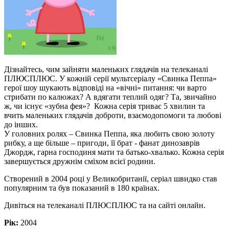
Дізнайтесь, чим зайняти маленьких глядачів на телеканалі
ПЛЮСПЛЮС. У кожній серії мультсеріалу «Свинка Пеппа»
герої шоу шукають відповіді на «вічні» питання: чи варто
стрибати по калюжах? А вдягати теплий одяг? Та, звичайно
ж, чи існує «зубна фея»? Кожна серія триває 5 хвилин та
вчить маленьких глядачів доброти, взаємодопомоги та любові
до інших.
У головних ролях – Свинка Пеппа, яка любить свою золоту
рибку, а ще більше – пригоди, її брат - фанат динозаврів
Джордж, гарна господиня мати та батько-хвалько. Кожна серія
завершується дружнім сміхом всієї родини.
Створений в 2004 році у Великобританії, серіал швидко став
популярним та був показаний в 180 країнах.
Дивіться на телеканалі ПЛЮСПЛЮС та на сайті онлайн.
Рік:
2004