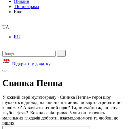
Онлайн
ТБ програма
Еще
UA
RU
Відкрити у додатку
Свинка Пеппа
У кожній серії мультсеріалу «Свинка Пеппа» герої шоу
шукають відповіді на «вічні» питання: чи варто стрибати по
калюжах? А вдягати теплий одяг? Та, звичайно ж, чи існує
«зубна фея»? Кожна серія триває 5 хвилин та вчить
маленьких глядачів доброти, взаємодопомоги та любові до
інших.