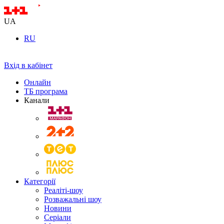
UA
RU
Вхід в кабінет
Онлайн
ТБ програма
Канали
Категорії
Реаліті-шоу
Розважальні шоу
Новини
Серіали