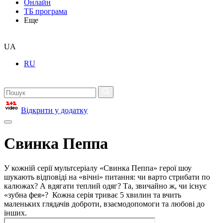
Онлайн
ТБ програма
Еще
UA
RU
Відкрити у додатку
Свинка Пеппа
У кожній серії мультсеріалу «Свинка Пеппа» герої шоу
шукають відповіді на «вічні» питання: чи варто стрибати по
калюжах? А вдягати теплий одяг? Та, звичайно ж, чи існує
«зубна фея»? Кожна серія триває 5 хвилин та вчить
маленьких глядачів доброти, взаємодопомоги та любові до
інших.