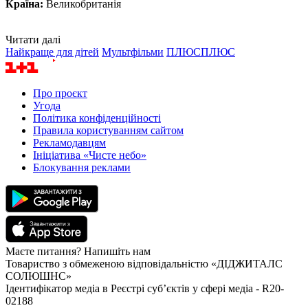
Країна:
Великобританія
Читати далі
Найкраще для дітей
Мультфільми
ПЛЮСПЛЮС
Про проєкт
Угода
Політика конфіденційності
Правила користуванням сайтом
Рекламодавцям
Ініціатива «Чисте небо»
Блокування реклами
Маєте питання? Напишіть нам
Товариство з обмеженою відповідальністю «ДІДЖИТАЛС
СОЛЮШНС»
Ідентифікатор медіа в Реєстрі суб’єктів у сфері медіа - R20-
02188