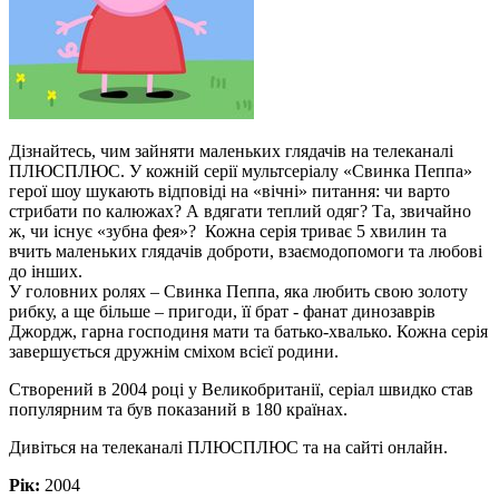
Дізнайтесь, чим зайняти маленьких глядачів на телеканалі
ПЛЮСПЛЮС. У кожній серії мультсеріалу «Свинка Пеппа»
герої шоу шукають відповіді на «вічні» питання: чи варто
стрибати по калюжах? А вдягати теплий одяг? Та, звичайно
ж, чи існує «зубна фея»? Кожна серія триває 5 хвилин та
вчить маленьких глядачів доброти, взаємодопомоги та любові
до інших.
У головних ролях – Свинка Пеппа, яка любить свою золоту
рибку, а ще більше – пригоди, її брат - фанат динозаврів
Джордж, гарна господиня мати та батько-хвалько. Кожна серія
завершується дружнім сміхом всієї родини.
Створений в 2004 році у Великобританії, серіал швидко став
популярним та був показаний в 180 країнах.
Дивіться на телеканалі ПЛЮСПЛЮС та на сайті онлайн.
Рік:
2004