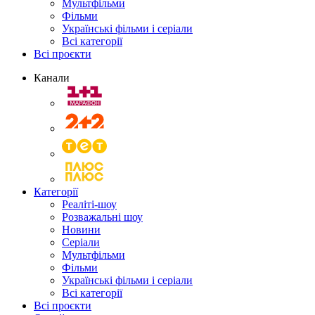
Мультфільми
Фільми
Українські фільми і серіали
Всі категорії
Всі проєкти
Канали
Категорії
Реаліті-шоу
Розважальні шоу
Новини
Серіали
Мультфільми
Фільми
Українські фільми і серіали
Всі категорії
Всі проєкти