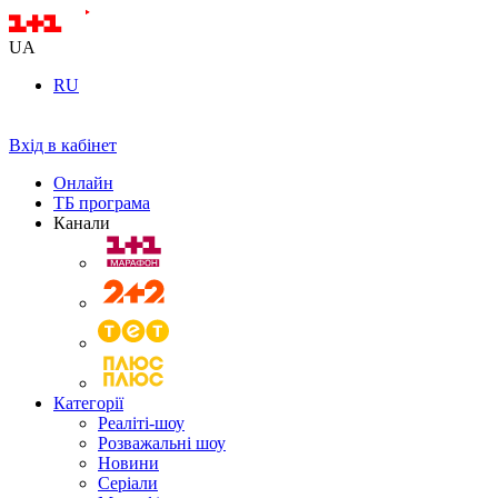
UA
RU
Вхід в кабінет
Онлайн
ТБ програма
Канали
Категорії
Реаліті-шоу
Розважальні шоу
Новини
Серіали