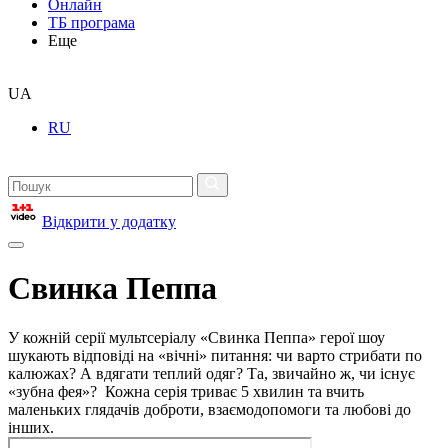
Онлайн
ТБ програма
Еще
UA
RU
Відкрити у додатку
Свинка Пеппа
У кожній серії мультсеріалу «Свинка Пеппа» герої шоу
шукають відповіді на «вічні» питання: чи варто стрибати по
калюжах? А вдягати теплий одяг? Та, звичайно ж, чи існує
«зубна фея»? Кожна серія триває 5 хвилин та вчить
маленьких глядачів доброти, взаємодопомоги та любові до
інших.