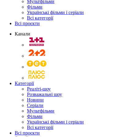
Мультфільми
Фільми
Українські фільми і серіали
Всі категорії
Всі проєкти
Канали
Категорії
Реаліті-шоу
Розважальні шоу
Новини
Серіали
Мультфільми
Фільми
Українські фільми і серіали
Всі категорії
Всі проєкти