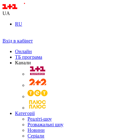
UA
RU
Вхід в кабінет
Онлайн
ТБ програма
Канали
Категорії
Реаліті-шоу
Розважальні шоу
Новини
Серіали