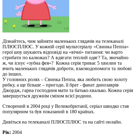
Дізнайтесь, чим зайняти маленьких глядачів на телеканалі
ПЛЮСПЛЮС. У кожній серії мультсеріалу «Свинка Пеппа»
герої шоу шукають відповіді на «вічні» питання: чи варто
стрибати по калюжах? А вдягати теплий одяг? Та, звичайно
ж, чи існує «зубна фея»? Кожна серія триває 5 хвилин та
вчить маленьких глядачів доброти, взаємодопомоги та любові
до інших.
У головних ролях – Свинка Пеппа, яка любить свою золоту
рибку, а ще більше – пригоди, її брат - фанат динозаврів
Джордж, гарна господиня мати та батько-хвалько. Кожна серія
завершується дружнім сміхом всієї родини.
Створений в 2004 році у Великобританії, серіал швидко став
популярним та був показаний в 180 країнах.
Дивіться на телеканалі ПЛЮСПЛЮС та на сайті онлайн.
Рік:
2004