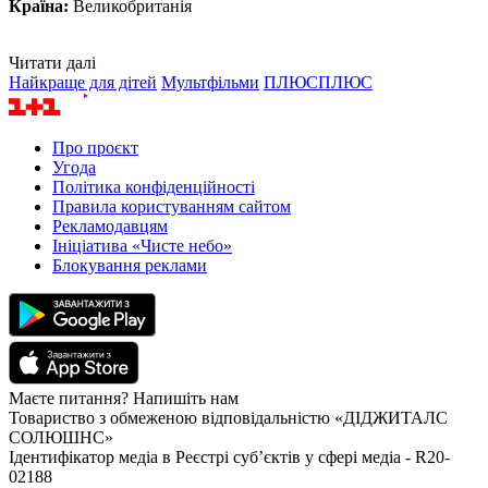
Країна:
Великобританія
Читати далі
Найкраще для дітей
Мультфільми
ПЛЮСПЛЮС
Про проєкт
Угода
Політика конфіденційності
Правила користуванням сайтом
Рекламодавцям
Ініціатива «Чисте небо»
Блокування реклами
Маєте питання? Напишіть нам
Товариство з обмеженою відповідальністю «ДІДЖИТАЛС
СОЛЮШНС»
Ідентифікатор медіа в Реєстрі суб’єктів у сфері медіа - R20-
02188