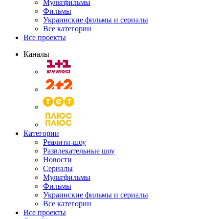
Мультфильмы
Фильмы
Украинские фильмы и сериалы
Все категории
Все проекты
Каналы
Категории
Реалити-шоу
Развлекательные шоу
Новости
Сериалы
Мультфильмы
Фильмы
Украинские фильмы и сериалы
Все категории
Все проекты