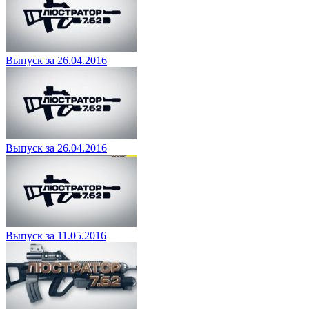
Выпуск за 26.04.2016
Выпуск за 26.04.2016
Выпуск за 11.05.2016