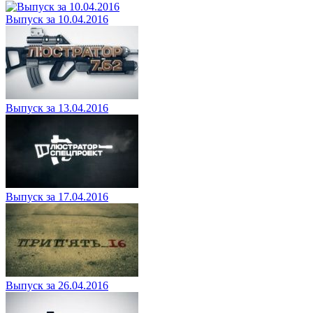
Выпуск за 10.04.2016
Выпуск за 13.04.2016
Выпуск за 17.04.2016
Выпуск за 26.04.2016