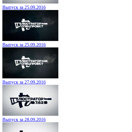
Выпуск за 25.09.2016
Выпуск за 25.09.2016
Выпуск за 27.09.2016
Выпуск за 28.09.2016