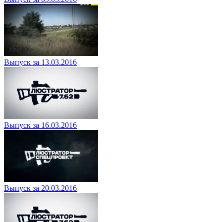
Выпуск за 13.03.2016
Выпуск за 16.03.2016
Выпуск за 20.03.2016