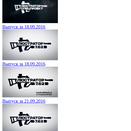
Выпуск за 18.09.2016
Выпуск за 18.09.2016
Выпуск за 21.09.2016