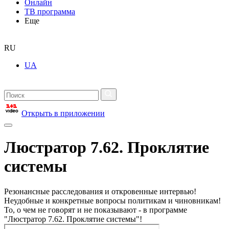
Онлайн
ТВ программа
Еще
RU
UA
Открыть в приложении
Люстратор 7.62. Проклятие
системы
Резонансные расследования и откровенные интервью!
Неудобные и конкретные вопросы политикам и чиновникам!
То, о чем не говорят и не показывают - в программе
"Люстратор 7.62. Проклятие системы"!