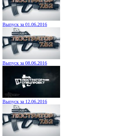
Выпуск за 01.06.2016
Выпуск за 08.06.2016
Выпуск за 12.06.2016