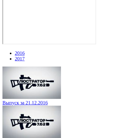
2016
2017
Выпуск за 21.12.2016