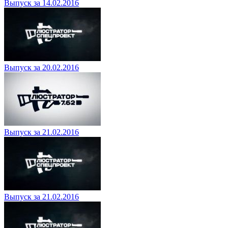
Выпуск за 14.02.2016
Выпуск за 20.02.2016
Выпуск за 21.02.2016
Выпуск за 21.02.2016