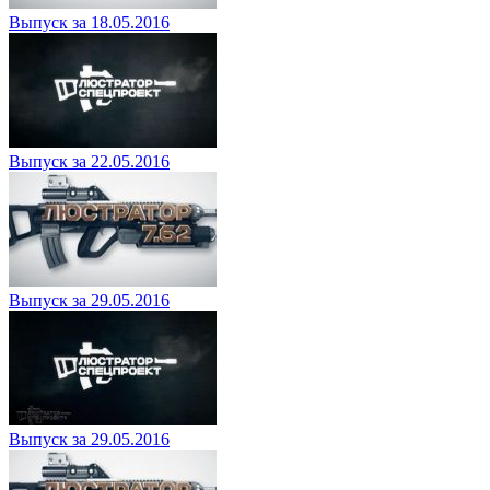
Выпуск за 18.05.2016
Выпуск за 22.05.2016
Выпуск за 29.05.2016
Выпуск за 29.05.2016