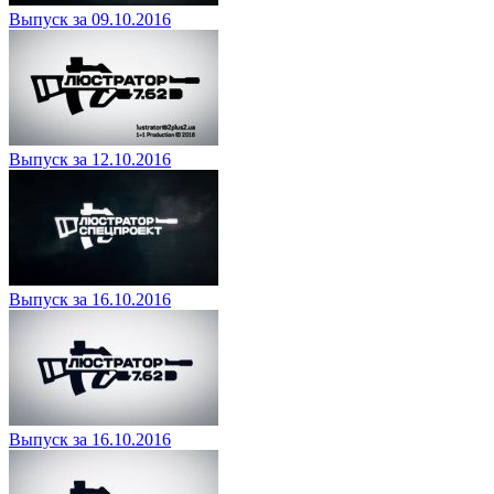
Выпуск за 09.10.2016
Выпуск за 12.10.2016
Выпуск за 16.10.2016
Выпуск за 16.10.2016