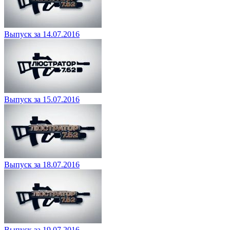
Выпуск за 14.07.2016
Выпуск за 15.07.2016
Выпуск за 18.07.2016
Выпуск за 19.07.2016