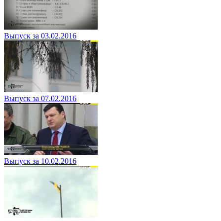
Выпуск за 03.02.2016
Выпуск за 07.02.2016
Выпуск за 10.02.2016