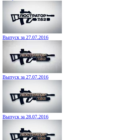
Выпуск за 27.07.2016
Выпуск за 27.07.2016
Выпуск за 28.07.2016