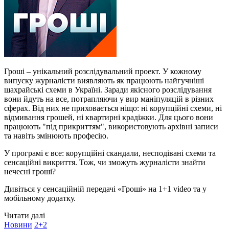
Гроші – унікальний розслідувальний проект. У кожному
випуску журналісти виявляють як працюють найгучніші
шахрайські схеми в Україні. Заради якісного розслідування
вони йдуть на все, потрапляючи у вир маніпуляцій в різних
сферах. Від них не приховається ніщо: ні корупційні схеми, ні
відмивання грошей, ні квартирні крадіжки. Для цього вони
працюють "під прикриттям", використовують архівні записи
та навіть змінюють професію.
У програмі є все: корупційні скандали, несподівані схеми та
сенсаційні викриття. Тож, чи зможуть журналісти знайти
нечесні гроші?
Дивіться у сенсаційній передачі «Гроші» на 1+1 video та у
мобільному додатку.
Читати далі
Новини
2+2