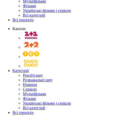
Мультфільми
Фільми
Українські фільми і серіали
Всі категорії
Всі проєкти
Канали
Категорії
Реаліті-шоу
Розважальні шоу
Новини
Серіали
Мультфільми
Фільми
Українські фільми і серіали
Всі категорії
Всі проєкти