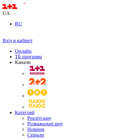
UA
RU
Вхід в кабінет
Онлайн
ТБ програма
Канали
Категорії
Реаліті-шоу
Розважальні шоу
Новини
Серіали