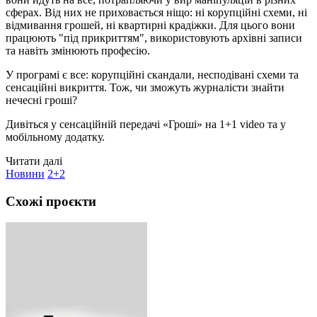
сферах. Від них не приховається ніщо: ні корупційні схеми, ні
відмивання грошей, ні квартирні крадіжки. Для цього вони
працюють "під прикриттям", використовують архівні записи
та навіть змінюють професію.
У програмі є все: корупційні скандали, несподівані схеми та
сенсаційні викриття. Тож, чи зможуть журналісти знайти
нечесні гроші?
Дивіться у сенсаційній передачі «Гроші» на 1+1 video та у
мобільному додатку.
Читати далі
Новини
2+2
Схожі проєкти