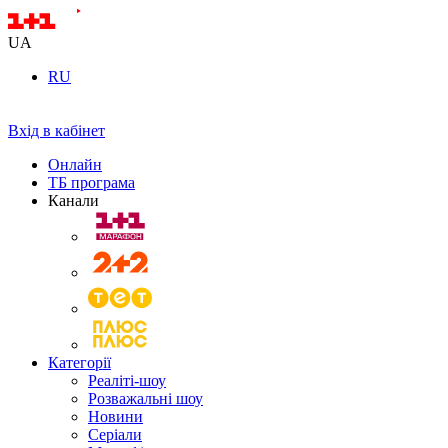
UA
RU
Вхід в кабінет
Онлайн
ТБ програма
Канали
Категорії
Реаліті-шоу
Розважальні шоу
Новини
Серіали