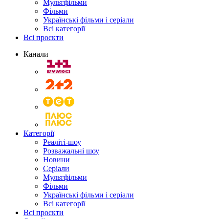
Мультфільми
Фільми
Українські фільми і серіали
Всі категорії
Всі проєкти
Канали
Категорії
Реаліті-шоу
Розважальні шоу
Новини
Серіали
Мультфільми
Фільми
Українські фільми і серіали
Всі категорії
Всі проєкти