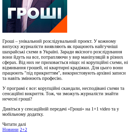
Гроші – унікальний розслідувальний проект. У кожному
випуску журналісти виявляють як працюють найгучніші
шахрайські схеми в Україні. Заради якісного розслідування
вони йдуть на все, потрапляючи у вир маніпуляцій в різних
сферах. Від них не приховається ніщо: ні корупційні схеми, ні
відмивання грошей, ні квартирні крадіжки. Для цього вони
працюють "під прикриттям", використовують архівні записи
та навіть змінюють професію.
У програмі є все: корупційні скандали, несподівані схеми та
сенсаційні викриття. Тож, чи зможуть журналісти знайти
нечесні гроші?
Дивіться у сенсаційній передачі «Гроші» на 1+1 video та у
мобільному додатку.
Читати далі
Новини
2+2