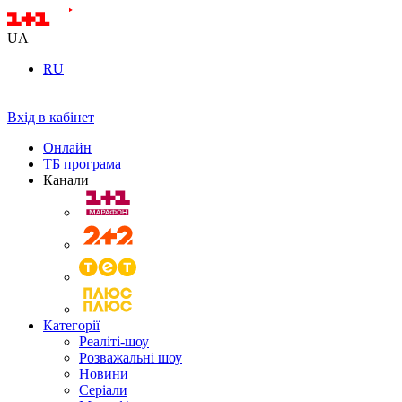
UA
RU
Вхід в кабінет
Онлайн
ТБ програма
Канали
Категорії
Реаліті-шоу
Розважальні шоу
Новини
Серіали