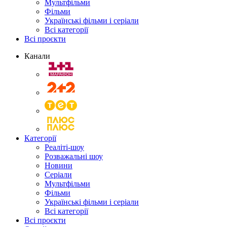
Мультфільми
Фільми
Українські фільми і серіали
Всі категорії
Всі проєкти
Канали
Категорії
Реаліті-шоу
Розважальні шоу
Новини
Серіали
Мультфільми
Фільми
Українські фільми і серіали
Всі категорії
Всі проєкти