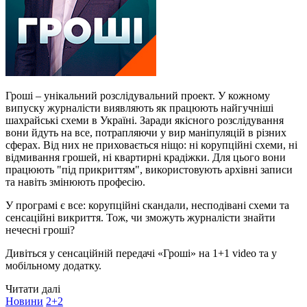
Гроші – унікальний розслідувальний проект. У кожному
випуску журналісти виявляють як працюють найгучніші
шахрайські схеми в Україні. Заради якісного розслідування
вони йдуть на все, потрапляючи у вир маніпуляцій в різних
сферах. Від них не приховається ніщо: ні корупційні схеми, ні
відмивання грошей, ні квартирні крадіжки. Для цього вони
працюють "під прикриттям", використовують архівні записи
та навіть змінюють професію.
У програмі є все: корупційні скандали, несподівані схеми та
сенсаційні викриття. Тож, чи зможуть журналісти знайти
нечесні гроші?
Дивіться у сенсаційній передачі «Гроші» на 1+1 video та у
мобільному додатку.
Читати далі
Новини
2+2