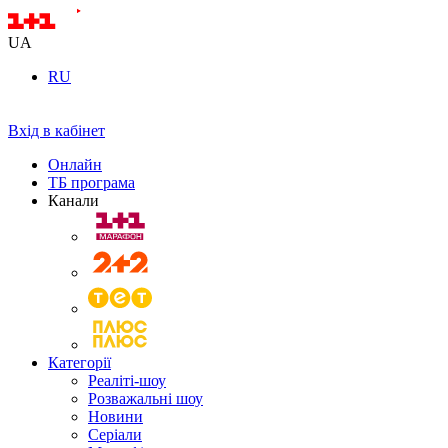
UA
RU
Вхід в кабінет
Онлайн
ТБ програма
Канали
Категорії
Реаліті-шоу
Розважальні шоу
Новини
Серіали