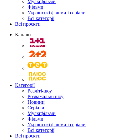
Мультфільми
Фільми
Українські фільми і серіали
Всі категорії
Всі проєкти
Канали
Категорії
Реаліті-шоу
Розважальні шоу
Новини
Серіали
Мультфільми
Фільми
Українські фільми і серіали
Всі категорії
Всі проєкти