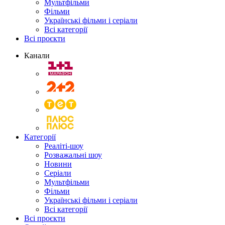
Мультфільми
Фільми
Українські фільми і серіали
Всі категорії
Всі проєкти
Канали
Категорії
Реаліті-шоу
Розважальні шоу
Новини
Серіали
Мультфільми
Фільми
Українські фільми і серіали
Всі категорії
Всі проєкти