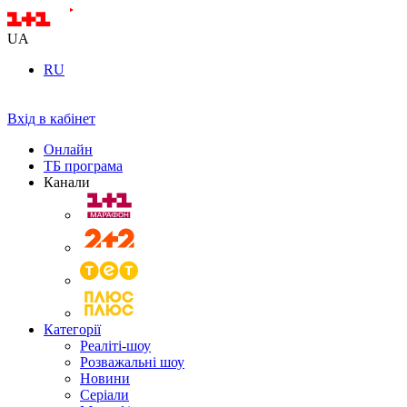
UA
RU
Вхід в кабінет
Онлайн
ТБ програма
Канали
Категорії
Реаліті-шоу
Розважальні шоу
Новини
Серіали