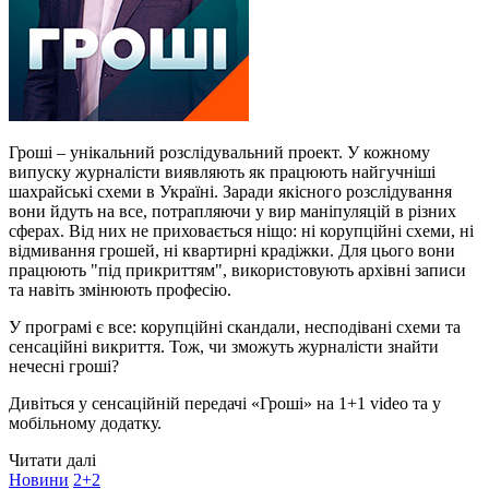
Гроші – унікальний розслідувальний проект. У кожному
випуску журналісти виявляють як працюють найгучніші
шахрайські схеми в Україні. Заради якісного розслідування
вони йдуть на все, потрапляючи у вир маніпуляцій в різних
сферах. Від них не приховається ніщо: ні корупційні схеми, ні
відмивання грошей, ні квартирні крадіжки. Для цього вони
працюють "під прикриттям", використовують архівні записи
та навіть змінюють професію.
У програмі є все: корупційні скандали, несподівані схеми та
сенсаційні викриття. Тож, чи зможуть журналісти знайти
нечесні гроші?
Дивіться у сенсаційній передачі «Гроші» на 1+1 video та у
мобільному додатку.
Читати далі
Новини
2+2