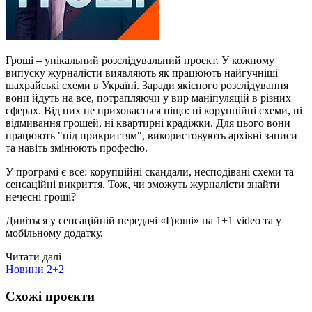
Гроші – унікальний розслідувальний проект. У кожному
випуску журналісти виявляють як працюють найгучніші
шахрайські схеми в Україні. Заради якісного розслідування
вони йдуть на все, потрапляючи у вир маніпуляцій в різних
сферах. Від них не приховається ніщо: ні корупційні схеми, ні
відмивання грошей, ні квартирні крадіжки. Для цього вони
працюють "під прикриттям", використовують архівні записи
та навіть змінюють професію.
У програмі є все: корупційні скандали, несподівані схеми та
сенсаційні викриття. Тож, чи зможуть журналісти знайти
нечесні гроші?
Дивіться у сенсаційній передачі «Гроші» на 1+1 video та у
мобільному додатку.
Читати далі
Новини
2+2
Схожі проєкти