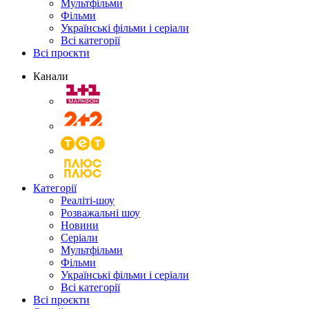
Мультфільми
Фільми
Українські фільми і серіали
Всі категорії
Всі проєкти
Канали
Категорії
Реаліті-шоу
Розважальні шоу
Новини
Серіали
Мультфільми
Фільми
Українські фільми і серіали
Всі категорії
Всі проєкти