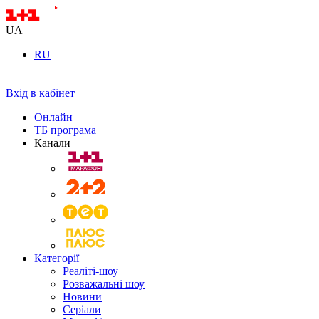
UA
RU
Вхід в кабінет
Онлайн
ТБ програма
Канали
Категорії
Реаліті-шоу
Розважальні шоу
Новини
Серіали