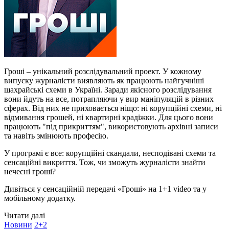
Гроші – унікальний розслідувальний проект. У кожному
випуску журналісти виявляють як працюють найгучніші
шахрайські схеми в Україні. Заради якісного розслідування
вони йдуть на все, потрапляючи у вир маніпуляцій в різних
сферах. Від них не приховається ніщо: ні корупційні схеми, ні
відмивання грошей, ні квартирні крадіжки. Для цього вони
працюють "під прикриттям", використовують архівні записи
та навіть змінюють професію.
У програмі є все: корупційні скандали, несподівані схеми та
сенсаційні викриття. Тож, чи зможуть журналісти знайти
нечесні гроші?
Дивіться у сенсаційній передачі «Гроші» на 1+1 video та у
мобільному додатку.
Читати далі
Новини
2+2