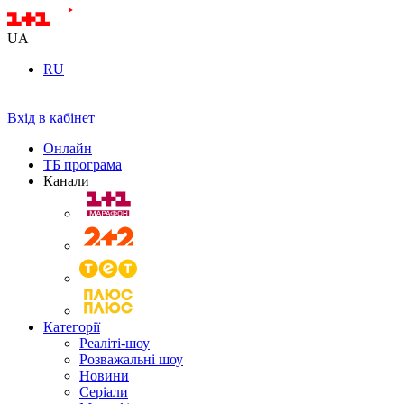
UA
RU
Вхід в кабінет
Онлайн
ТБ програма
Канали
Категорії
Реаліті-шоу
Розважальні шоу
Новини
Серіали