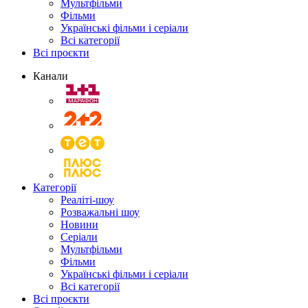
Мультфільми
Фільми
Українські фільми і серіали
Всі категорії
Всі проєкти
Канали
Категорії
Реаліті-шоу
Розважальні шоу
Новини
Серіали
Мультфільми
Фільми
Українські фільми і серіали
Всі категорії
Всі проєкти