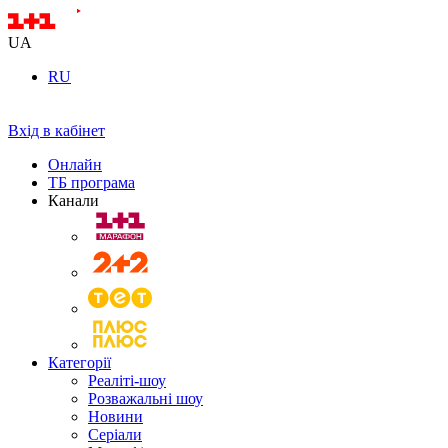
UA
RU
Вхід в кабінет
Онлайн
ТБ програма
Канали
Категорії
Реаліті-шоу
Розважальні шоу
Новини
Серіали