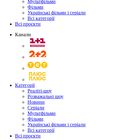
Мультфільми
Фільми
Українські фільми і серіали
Всі категорії
Всі проєкти
Канали
Категорії
Реаліті-шоу
Розважальні шоу
Новини
Серіали
Мультфільми
Фільми
Українські фільми і серіали
Всі категорії
Всі проєкти