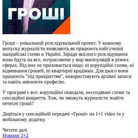
Гроші – унікальний розслідувальний проект. У кожному
випуску журналісти виявляють як працюють найгучніші
шахрайські схеми в Україні. Заради якісного розслідування
вони йдуть на все, потрапляючи у вир маніпуляцій в різних
сферах. Від них не приховається ніщо: ні корупційні схеми, ні
відмивання грошей, ні квартирні крадіжки. Для цього вони
працюють "під прикриттям", використовують архівні записи
та навіть змінюють професію.
У програмі є все: корупційні скандали, несподівані схеми та
сенсаційні викриття. Тож, чи зможуть журналісти знайти
нечесні гроші?
Дивіться у сенсаційній передачі «Гроші» на 1+1 video та у
мобільному додатку.
Читати далі
Новини
2+2