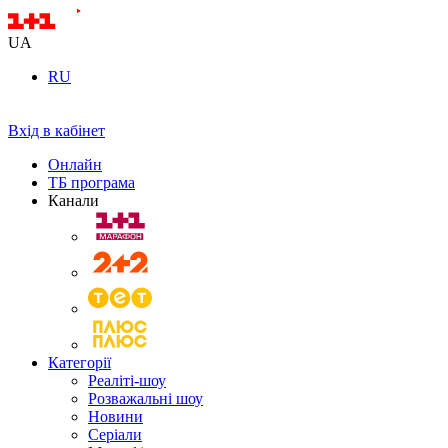
UA
RU
Вхід в кабінет
Онлайн
ТБ програма
Канали
Категорії
Реаліті-шоу
Розважальні шоу
Новини
Серіали