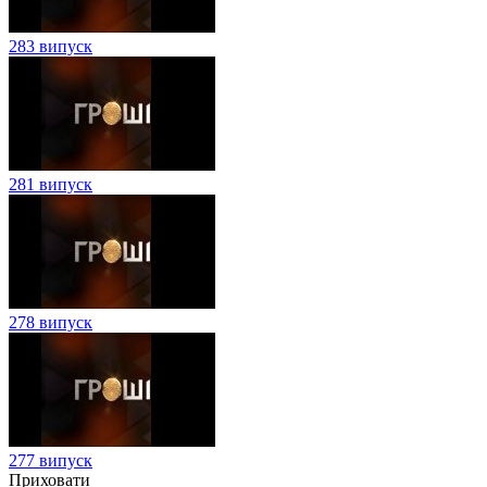
283 випуск
281 випуск
278 випуск
277 випуск
Приховати