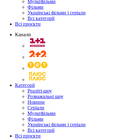
Мультфільми
Фільми
Українські фільми і серіали
Всі категорії
Всі проєкти
Канали
Категорії
Реаліті-шоу
Розважальні шоу
Новини
Серіали
Мультфільми
Фільми
Українські фільми і серіали
Всі категорії
Всі проєкти