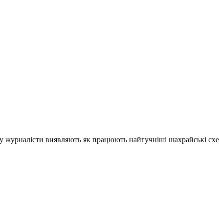
у журналісти виявляють як працюють найгучніші шахрайські схе