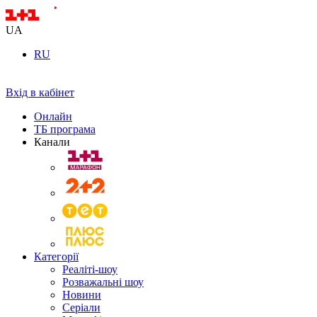
UA
RU
Вхід в кабінет
Онлайн
ТБ програма
Канали
Категорії
Реаліті-шоу
Розважальні шоу
Новини
Серіали