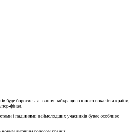
ників буде боротись за звання найкращого юного вокаліста країни,
супер-фінал.
а злетами і падіннями наймолодших учасників буває особливо
не новим дитячим голосом країни!