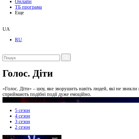
Онлайн
ТБ програма
Еще
UA
RU
Голос. Діти
«Голос. Діти» – шоу, яке зворушить навіть людей, які не звикл
сприймають подібні події дуже емоційно.
Відео недоступне в вашому регіоні
5 сезон
4 сезон
3 сезон
2 сезон