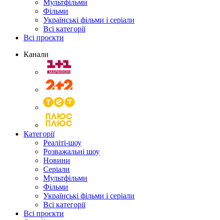
Мультфільми
Фільми
Українські фільми і серіали
Всі категорії
Всі проєкти
Канали
Категорії
Реаліті-шоу
Розважальні шоу
Новини
Серіали
Мультфільми
Фільми
Українські фільми і серіали
Всі категорії
Всі проєкти