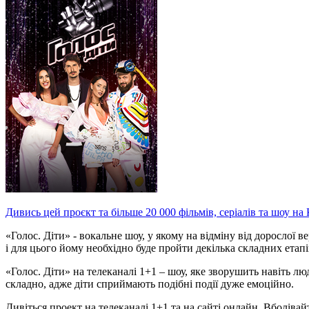
Дивись цей проєкт та більше 20 000 фільмів, серіалів та шоу на
«Голос. Діти» - вокальне шоу, у якому на відміну від дорослої в
і для цього йому необхідно буде пройти декілька складних етапів:
«Голос. Діти» на телеканалі 1+1 – шоу, яке зворушить навіть л
складно, адже діти сприймають подібні події дуже емоційно.
Дивіться проект на телеканалі 1+1 та на сайті онлайн. Вболіва