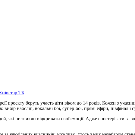
 Київстар ТБ
ерсії проекту беруть участь діти віком до 14 років. Кожен з учас
 вибір наосліп, вокальні бої, супер-бої, прямі ефіри, півфінал і 
юдей, які не звикли відкривати свої емоції. Адже спостерігати з
йте за улюблених учасників: можливо, хтось з них незабаром ста