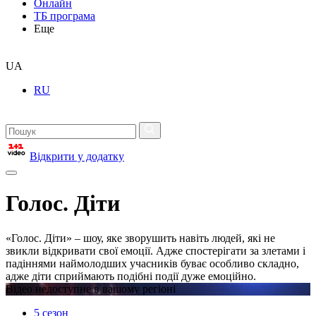
Онлайн
ТБ програма
Еще
UA
RU
Відкрити у додатку
Голос. Діти
«Голос. Діти» – шоу, яке зворушить навіть людей, які не
звикли відкривати свої емоції. Адже спостерігати за злетами і
падіннями наймолодших учасників буває особливо складно,
адже діти сприймають подібні події дуже емоційно.
Відео недоступне в вашому регіоні
5 сезон