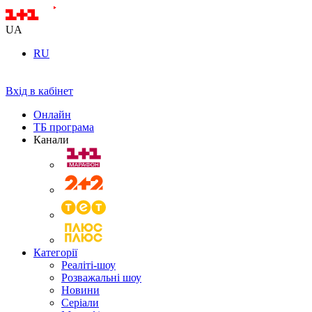
UA
RU
Вхід в кабінет
Онлайн
ТБ програма
Канали
Категорії
Реаліті-шоу
Розважальні шоу
Новини
Серіали