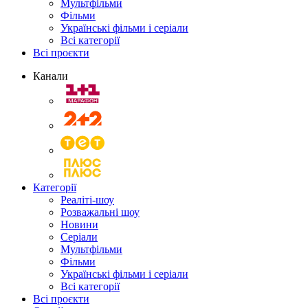
Мультфільми
Фільми
Українські фільми і серіали
Всі категорії
Всі проєкти
Канали
Категорії
Реаліті-шоу
Розважальні шоу
Новини
Серіали
Мультфільми
Фільми
Українські фільми і серіали
Всі категорії
Всі проєкти