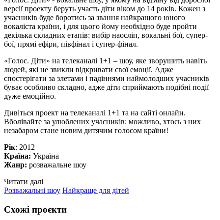
версії проекту беруть участь діти віком до 14 років. Кожен з
учасників буде боротись за звання найкращого юного
вокаліста країни, і для цього йому необхідно буде пройти
декілька складних етапів: вибір наосліп, вокальні бої, супер-
бої, прямі ефіри, півфінал і супер-фінал.
«Голос. Діти» на телеканалі 1+1 – шоу, яке зворушить навіть
людей, які не звикли відкривати свої емоції. Адже
спостерігати за злетами і падіннями наймолодших учасників
буває особливо складно, адже діти сприймають подібні події
дуже емоційно.
Дивіться проект на телеканалі 1+1 та на сайті онлайн.
Вболівайте за улюблених учасників: можливо, хтось з них
незабаром стане новим дитячим голосом країни!
Рік
: 2012
Країна:
Україна
Жанр:
розважальне шоу
Читати далі
Розважальні шоу
Найкраще для дітей
Схожі проєкти