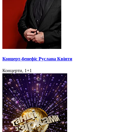
Концерт-бенефіс Руслана Квінти
Концерти, 1+1