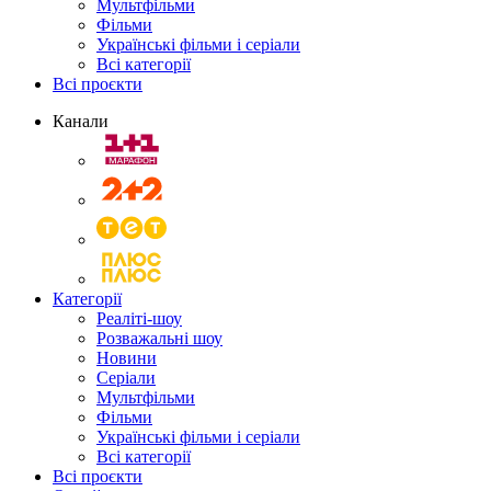
Мультфільми
Фільми
Українські фільми і серіали
Всі категорії
Всі проєкти
Канали
Категорії
Реаліті-шоу
Розважальні шоу
Новини
Серіали
Мультфільми
Фільми
Українські фільми і серіали
Всі категорії
Всі проєкти