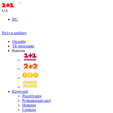
UA
RU
Вхід в кабінет
Онлайн
ТБ програма
Канали
Категорії
Реаліті-шоу
Розважальні шоу
Новини
Серіали