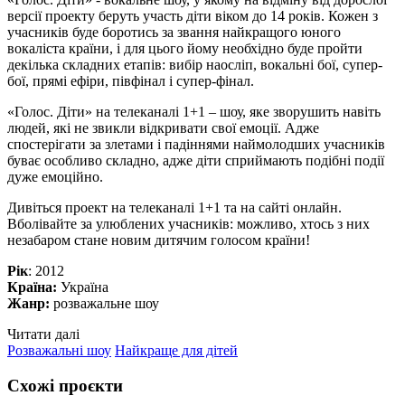
версії проекту беруть участь діти віком до 14 років. Кожен з
учасників буде боротись за звання найкращого юного
вокаліста країни, і для цього йому необхідно буде пройти
декілька складних етапів: вибір наосліп, вокальні бої, супер-
бої, прямі ефіри, півфінал і супер-фінал.
«Голос. Діти» на телеканалі 1+1 – шоу, яке зворушить навіть
людей, які не звикли відкривати свої емоції. Адже
спостерігати за злетами і падіннями наймолодших учасників
буває особливо складно, адже діти сприймають подібні події
дуже емоційно.
Дивіться проект на телеканалі 1+1 та на сайті онлайн.
Вболівайте за улюблених учасників: можливо, хтось з них
незабаром стане новим дитячим голосом країни!
Рік
: 2012
Країна:
Україна
Жанр:
розважальне шоу
Читати далі
Розважальні шоу
Найкраще для дітей
Схожі проєкти