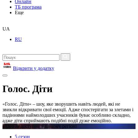
Онлайн
ТБ програма
Еще
UA
RU
Відкрити у додатку
Голос. Діти
«Голос. Діти» – шоу, яке зворушить навіть людей, які не
звикли відкривати свої емоції. Адже спостерігати за злетами і
падіннями наймолодших учасників буває особливо складно,
адже діти сприймають подібні події дуже емоційно.
Відео недоступне в вашому регіоні
5 сезон