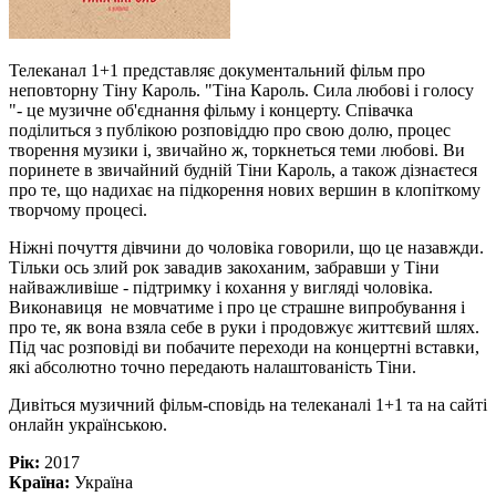
Телеканал 1+1 представляє документальний фільм про
неповторну Тіну Кароль. "Тіна Кароль. Сила любові і голосу
"- це музичне об'єднання фільму і концерту. Співачка
поділиться з публікою розповіддю про свою долю, процес
творення музики і, звичайно ж, торкнеться теми любові. Ви
поринете в звичайний будній Тіни Кароль, а також дізнаєтеся
про те, що надихає на підкорення нових вершин в клопіткому
творчому процесі.
Ніжні почуття дівчини до чоловіка говорили, що це назавжди.
Тільки ось злий рок завадив закоханим, забравши у Тіни
найважливіше - підтримку і кохання у вигляді чоловіка.
Виконавиця не мовчатиме і про це страшне випробування і
про те, як вона взяла себе в руки і продовжує життєвий шлях.
Під час розповіді ви побачите переходи на концертні вставки,
які абсолютно точно передають налаштованість Тіни.
Дивіться музичний фільм-сповідь на телеканалі 1+1 та на сайті
онлайн українською.
Рік:
2017
Країна:
Україна