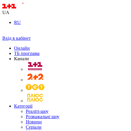
UA
RU
Вхід в кабінет
Онлайн
ТБ програма
Канали
Категорії
Реаліті-шоу
Розважальні шоу
Новини
Серіали