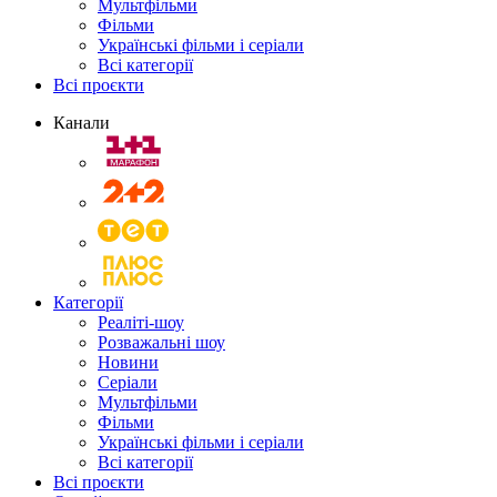
Мультфільми
Фільми
Українські фільми і серіали
Всі категорії
Всі проєкти
Канали
Категорії
Реаліті-шоу
Розважальні шоу
Новини
Серіали
Мультфільми
Фільми
Українські фільми і серіали
Всі категорії
Всі проєкти