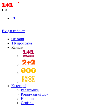
UA
RU
Вхід в кабінет
Онлайн
ТБ програма
Канали
Категорії
Реаліті-шоу
Розважальні шоу
Новини
Серіали