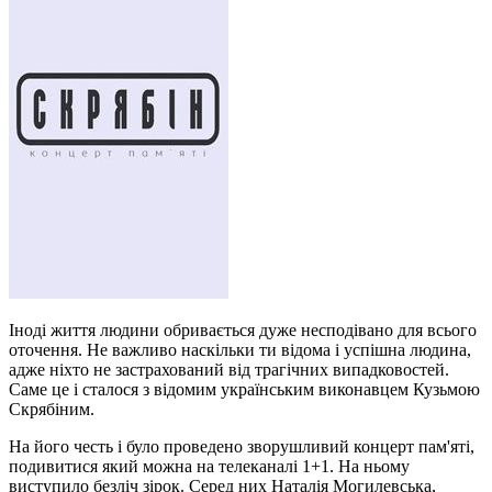
Іноді життя людини обривається дуже несподівано для всього
оточення. Не важливо наскільки ти відома і успішна людина,
адже ніхто не застрахований від трагічних випадковостей.
Саме це і сталося з відомим українським виконавцем Кузьмою
Скрябіним.
На його честь і було проведено зворушливий концерт пам'яті,
подивитися який можна на телеканалі 1+1. На ньому
виступило безліч зірок. Серед них Наталія Могилевська,