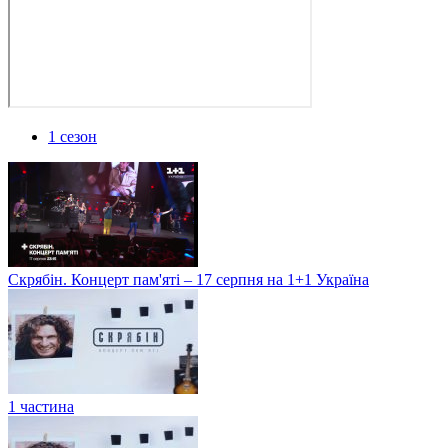
1 сезон
Скрябін. Концерт пам'яті – 17 серпня на 1+1 Україна
1 частина