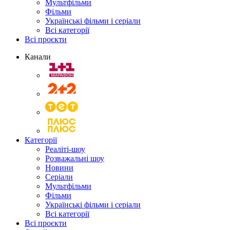
Мультфільми
Фільми
Українські фільми і серіали
Всі категорії
Всі проєкти
Канали
Категорії
Реаліті-шоу
Розважальні шоу
Новини
Серіали
Мультфільми
Фільми
Українські фільми і серіали
Всі категорії
Всі проєкти