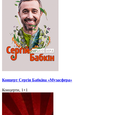
Концерт Сергія Бабкіна «Музасфера»
Концерти, 1+1