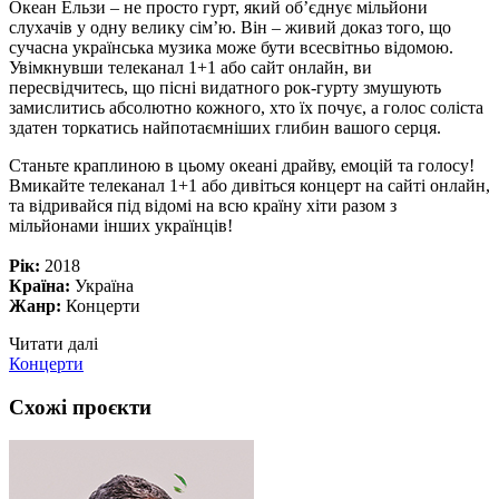
Океан Ельзи – не просто гурт, який об’єднує мільйони
слухачів у одну велику сім’ю. Він – живий доказ того, що
сучасна українська музика може бути всесвітньо відомою.
Увімкнувши телеканал 1+1 або сайт онлайн, ви
пересвідчитесь, що пісні видатного рок-гурту змушують
замислитись абсолютно кожного, хто їх почує, а голос соліста
здатен торкатись найпотаємніших глибин вашого серця.
Станьте краплиною в цьому океані драйву, емоцій та голосу!
Вмикайте телеканал 1+1 або дивіться концерт на сайті онлайн,
та відривайся під відомі на всю країну хіти разом з
мільйонами інших українців!
Рік:
2018
Країна:
Україна
Жанр:
Концерти
Читати далі
Концерти
Схожі проєкти