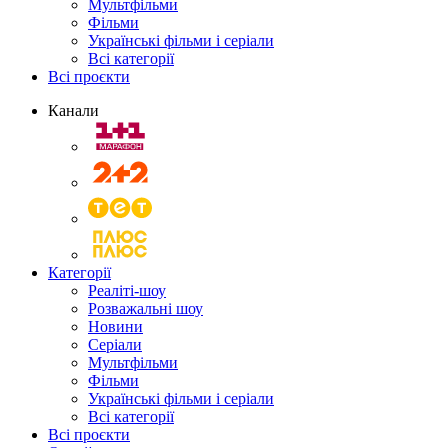
Мультфільми
Фільми
Українські фільми і серіали
Всі категорії
Всі проєкти
Канали
Категорії
Реаліті-шоу
Розважальні шоу
Новини
Серіали
Мультфільми
Фільми
Українські фільми і серіали
Всі категорії
Всі проєкти