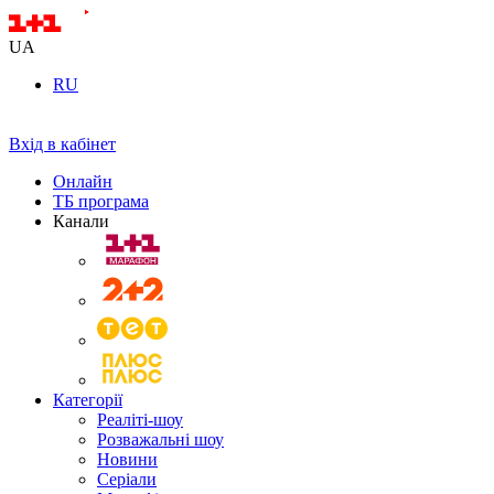
UA
RU
Вхід в кабінет
Онлайн
ТБ програма
Канали
Категорії
Реаліті-шоу
Розважальні шоу
Новини
Серіали