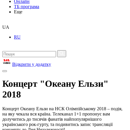
Онлайн
ТБ програма
Еще
UA
RU
Відкрити у додатку
Концерт "Океану Ельзи"
2018
Концерт Океану Ельзи на НСК Олімпійському 2018 – подія,
на яку чекала вся країна. Телеканал 1+1 пропонує вам
долучитись до тисячів фанатів найпопулярнішого
українського рок-гурту, та подивитись запис трансляції
концерту до Дня Незалежності!