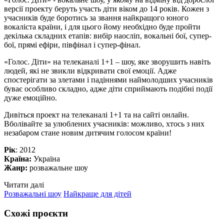
версії проекту беруть участь діти віком до 14 років. Кожен з
учасників буде боротись за звання найкращого юного
вокаліста країни, і для цього йому необхідно буде пройти
декілька складних етапів: вибір наосліп, вокальні бої, супер-
бої, прямі ефіри, півфінал і супер-фінал.
«Голос. Діти» на телеканалі 1+1 – шоу, яке зворушить навіть
людей, які не звикли відкривати свої емоції. Адже
спостерігати за злетами і падіннями наймолодших учасників
буває особливо складно, адже діти сприймають подібні події
дуже емоційно.
Дивіться проект на телеканалі 1+1 та на сайті онлайн.
Вболівайте за улюблених учасників: можливо, хтось з них
незабаром стане новим дитячим голосом країни!
Рік
: 2012
Країна:
Україна
Жанр:
розважальне шоу
Читати далі
Розважальні шоу
Найкраще для дітей
Схожі проєкти