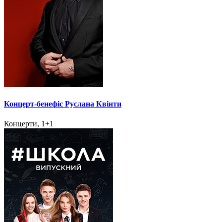
Концерт-бенефіс Руслана Квінти
Концерти, 1+1