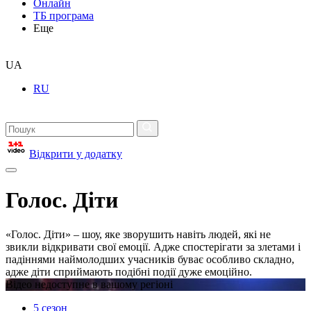
Онлайн
ТБ програма
Еще
UA
RU
Відкрити у додатку
Голос. Діти
«Голос. Діти» – шоу, яке зворушить навіть людей, які не
звикли відкривати свої емоції. Адже спостерігати за злетами і
падіннями наймолодших учасників буває особливо складно,
адже діти сприймають подібні події дуже емоційно.
Відео недоступне в вашому регіоні
5 сезон