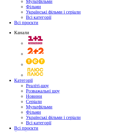
Мультфільми
Фільми
Українські фільми і серіали
Всі категорії
Всі проєкти
Канали
Категорії
Реаліті-шоу
Розважальні шоу
Новини
Серіали
Мультфільми
Фільми
Українські фільми і серіали
Всі категорії
Всі проєкти