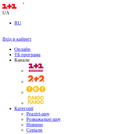
UA
RU
Вхід в кабінет
Онлайн
ТБ програма
Канали
Категорії
Реаліті-шоу
Розважальні шоу
Новини
Серіали