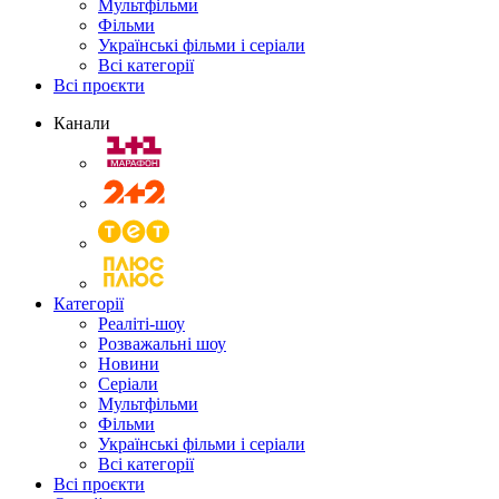
Мультфільми
Фільми
Українські фільми і серіали
Всі категорії
Всі проєкти
Канали
Категорії
Реаліті-шоу
Розважальні шоу
Новини
Серіали
Мультфільми
Фільми
Українські фільми і серіали
Всі категорії
Всі проєкти