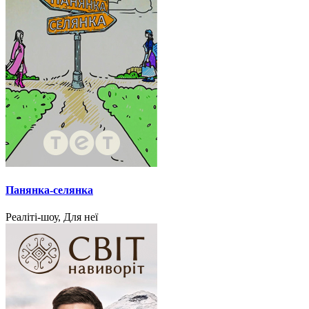
Панянка-селянка
Реаліті-шоу, Для неї