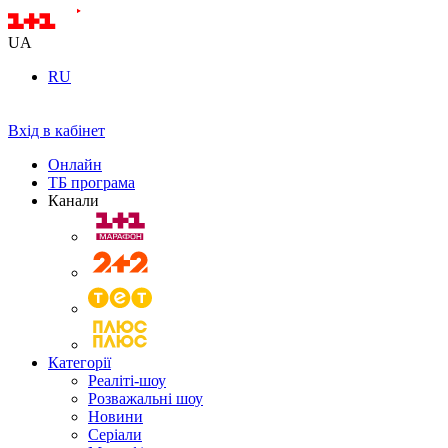
UA
RU
Вхід в кабінет
Онлайн
ТБ програма
Канали
Категорії
Реаліті-шоу
Розважальні шоу
Новини
Серіали