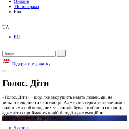
Онлайн
ТБ програма
Еще
UA
RU
Відкрити у додатку
Голос. Діти
«Голос. Діти» – шоу, яке зворушить навіть людей, які не
звикли відкривати свої емоції. Адже спостерігати за злетами і
падіннями наймолодших учасників буває особливо складно,
адже діти сприймають подібні події дуже емоційно.
Відео недоступне в вашому регіоні
5 сезон