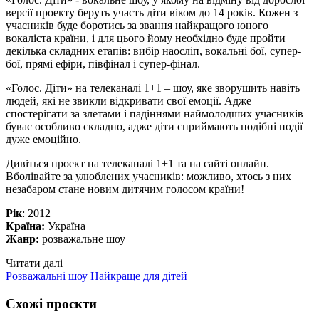
версії проекту беруть участь діти віком до 14 років. Кожен з
учасників буде боротись за звання найкращого юного
вокаліста країни, і для цього йому необхідно буде пройти
декілька складних етапів: вибір наосліп, вокальні бої, супер-
бої, прямі ефіри, півфінал і супер-фінал.
«Голос. Діти» на телеканалі 1+1 – шоу, яке зворушить навіть
людей, які не звикли відкривати свої емоції. Адже
спостерігати за злетами і падіннями наймолодших учасників
буває особливо складно, адже діти сприймають подібні події
дуже емоційно.
Дивіться проект на телеканалі 1+1 та на сайті онлайн.
Вболівайте за улюблених учасників: можливо, хтось з них
незабаром стане новим дитячим голосом країни!
Рік
: 2012
Країна:
Україна
Жанр:
розважальне шоу
Читати далі
Розважальні шоу
Найкраще для дітей
Схожі проєкти