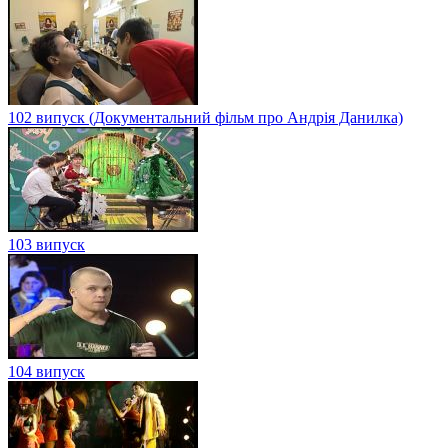
102 випуск (Документальний фільм про Андрія Данилка)
103 випуск
104 випуск