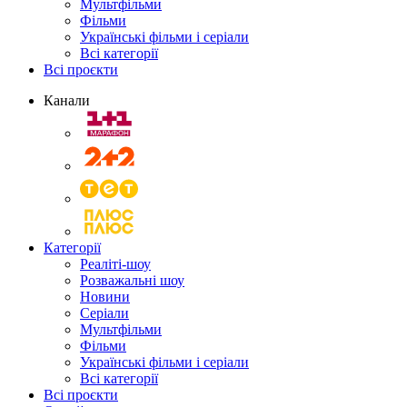
Мультфільми
Фільми
Українські фільми і серіали
Всі категорії
Всі проєкти
Канали
Категорії
Реаліті-шоу
Розважальні шоу
Новини
Серіали
Мультфільми
Фільми
Українські фільми і серіали
Всі категорії
Всі проєкти