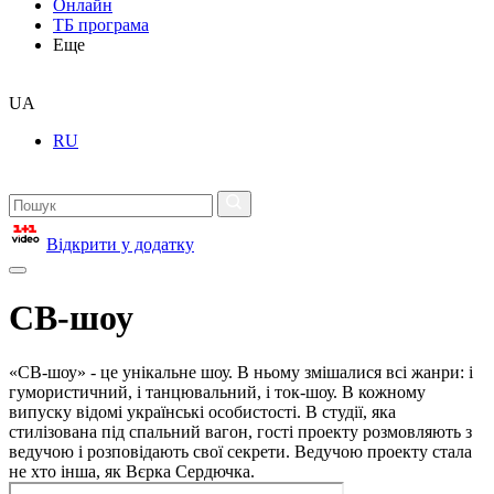
Онлайн
ТБ програма
Еще
UA
RU
Відкрити у додатку
СВ-шоу
«СВ-шоу» - це унікальне шоу. В ньому змішалися всі жанри: і
гумористичний, і танцювальний, і ток-шоу. В кожному
випуску відомі українські особистості. В студії, яка
стилізована під спальний вагон, гості проекту розмовляють з
ведучою і розповідають свої секрети. Ведучою проекту стала
не хто інша, як Вєрка Сердючка.