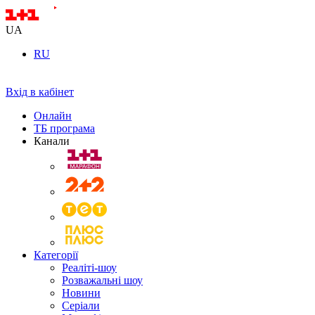
UA
RU
Вхід в кабінет
Онлайн
ТБ програма
Канали
Категорії
Реаліті-шоу
Розважальні шоу
Новини
Серіали