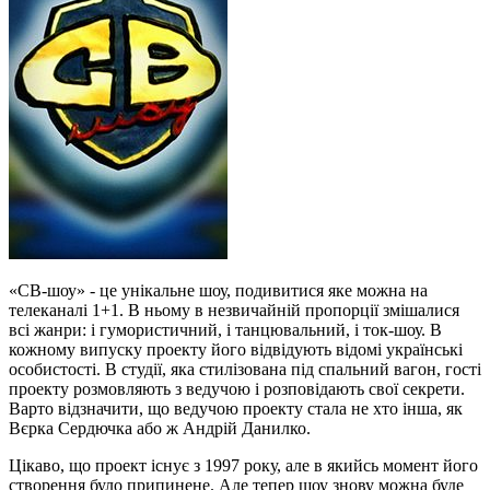
«СВ-шоу» - це унікальне шоу, подивитися яке можна на
телеканалі 1+1. В ньому в незвичайній пропорції змішалися
всі жанри: і гумористичний, і танцювальний, і ток-шоу. В
кожному випуску проекту його відвідують відомі українські
особистості. В студії, яка стилізована під спальний вагон, гості
проекту розмовляють з ведучою і розповідають свої секрети.
Варто відзначити, що ведучою проекту стала не хто інша, як
Вєрка Сердючка або ж Андрій Данилко.
Цікаво, що проект існує з 1997 року, але в якийсь момент його
створення було припинене. Але тепер шоу знову можна буде