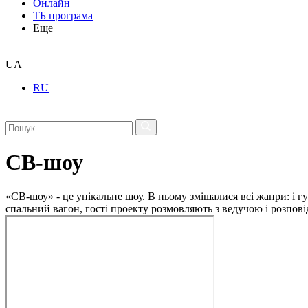
Онлайн
ТБ програма
Еще
UA
RU
СВ-шоу
«СВ-шоу» - це унікальне шоу. В ньому змішалися всі жанри: і гу
спальний вагон, гості проекту розмовляють з ведучою і розпові