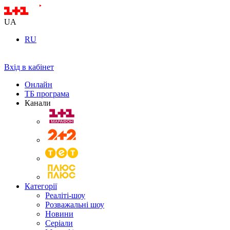
UA
RU
Вхід в кабінет
Онлайн
ТБ програма
Канали
Категорії
Реаліті-шоу
Розважальні шоу
Новини
Серіали