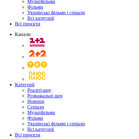
Мультфільми
Фільми
Українські фільми і серіали
Всі категорії
Всі проєкти
Канали
Категорії
Реаліті-шоу
Розважальні шоу
Новини
Серіали
Мультфільми
Фільми
Українські фільми і серіали
Всі категорії
Всі проєкти