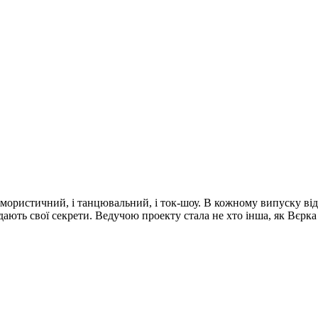
мористичний, і танцювальний, і ток-шоу. В кожному випуску відомі
дають свої секрети. Ведучою проекту стала не хто інша, як Вєрк