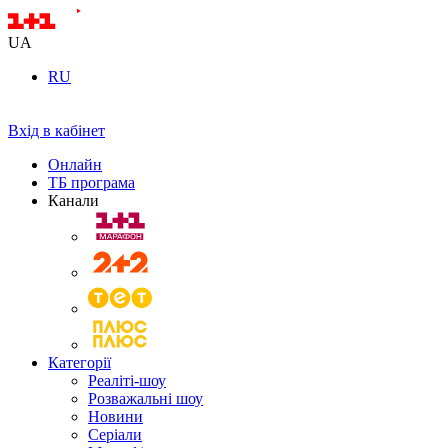
UA
RU
Вхід в кабінет
Онлайн
ТБ програма
Канали
Категорії
Реаліті-шоу
Розважальні шоу
Новини
Серіали