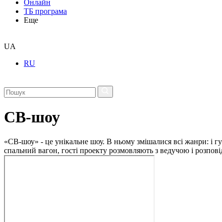
Онлайн
ТБ програма
Еще
UA
RU
СВ-шоу
«СВ-шоу» - це унікальне шоу. В ньому змішалися всі жанри: і гу
спальний вагон, гості проекту розмовляють з ведучою і розпові