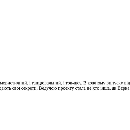
мористичний, і танцювальний, і ток-шоу. В кожному випуску відомі
дають свої секрети. Ведучою проекту стала не хто інша, як Вєрк