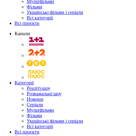
Мультфільми
Фільми
Українські фільми і серіали
Всі категорії
Всі проєкти
Канали
Категорії
Реаліті-шоу
Розважальні шоу
Новини
Серіали
Мультфільми
Фільми
Українські фільми і серіали
Всі категорії
Всі проєкти