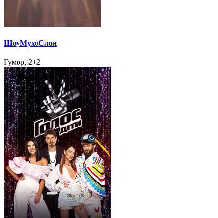
ШоуМухоСлон
Гумор, 2+2