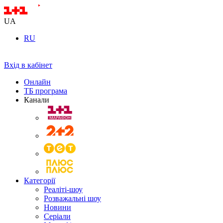
UA
RU
Вхід в кабінет
Онлайн
ТБ програма
Канали
Категорії
Реаліті-шоу
Розважальні шоу
Новини
Серіали