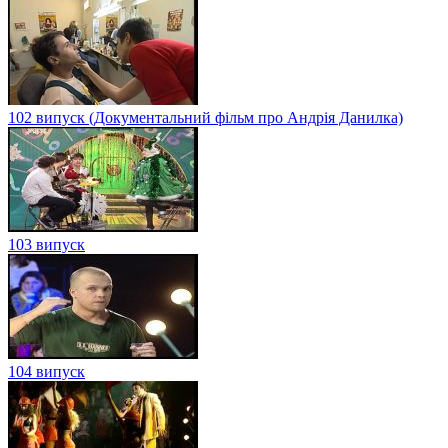
102 випуск (Документальний фільм про Андрія Данилка)
103 випуск
104 випуск