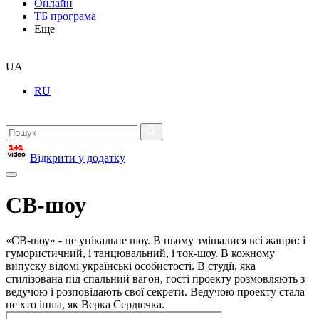
Онлайн
ТБ програма
Еще
UA
RU
Відкрити у додатку
СВ-шоу
«СВ-шоу» - це унікальне шоу. В ньому змішалися всі жанри: і
гумористичний, і танцювальний, і ток-шоу. В кожному
випуску відомі українські особистості. В студії, яка
стилізована під спальний вагон, гості проекту розмовляють з
ведучою і розповідають свої секрети. Ведучою проекту стала
не хто інша, як Вєрка Сердючка.