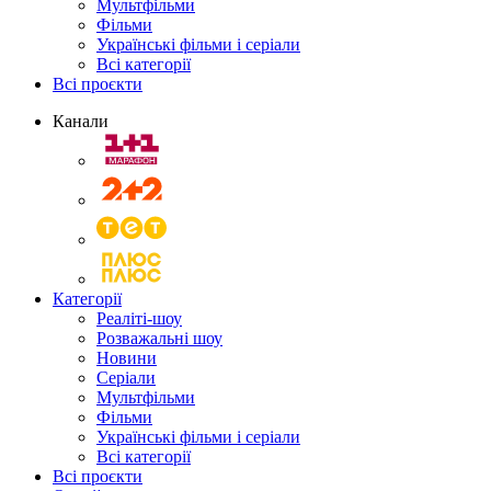
Мультфільми
Фільми
Українські фільми і серіали
Всі категорії
Всі проєкти
Канали
Категорії
Реаліті-шоу
Розважальні шоу
Новини
Серіали
Мультфільми
Фільми
Українські фільми і серіали
Всі категорії
Всі проєкти