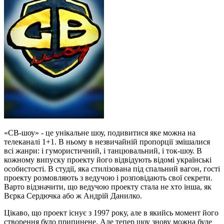
«СВ-шоу» - це унікальне шоу, подивитися яке можна на
телеканалі 1+1. В ньому в незвичайній пропорції змішалися
всі жанри: і гумористичний, і танцювальний, і ток-шоу. В
кожному випуску проекту його відвідують відомі українські
особистості. В студії, яка стилізована під спальний вагон, гості
проекту розмовляють з ведучою і розповідають свої секрети.
Варто відзначити, що ведучою проекту стала не хто інша, як
Вєрка Сердючка або ж Андрій Данилко.
Цікаво, що проект існує з 1997 року, але в якийсь момент його
створення було припинене. Але тепер шоу знову можна буде