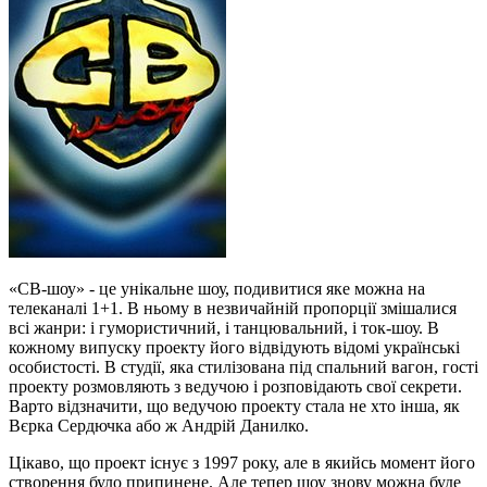
«СВ-шоу» - це унікальне шоу, подивитися яке можна на
телеканалі 1+1. В ньому в незвичайній пропорції змішалися
всі жанри: і гумористичний, і танцювальний, і ток-шоу. В
кожному випуску проекту його відвідують відомі українські
особистості. В студії, яка стилізована під спальний вагон, гості
проекту розмовляють з ведучою і розповідають свої секрети.
Варто відзначити, що ведучою проекту стала не хто інша, як
Вєрка Сердючка або ж Андрій Данилко.
Цікаво, що проект існує з 1997 року, але в якийсь момент його
створення було припинене. Але тепер шоу знову можна буде