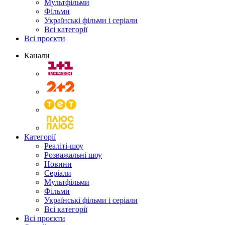
Мультфільми
Фільми
Українські фільми і серіали
Всі категорії
Всі проєкти
Канали
Категорії
Реаліті-шоу
Розважальні шоу
Новини
Серіали
Мультфільми
Фільми
Українські фільми і серіали
Всі категорії
Всі проєкти