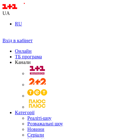
UA
RU
Вхід в кабінет
Онлайн
ТБ програма
Канали
Категорії
Реаліті-шоу
Розважальні шоу
Новини
Серіали