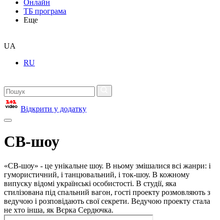
Онлайн
ТБ програма
Еще
UA
RU
Відкрити у додатку
СВ-шоу
«СВ-шоу» - це унікальне шоу. В ньому змішалися всі жанри: і
гумористичний, і танцювальний, і ток-шоу. В кожному
випуску відомі українські особистості. В студії, яка
стилізована під спальний вагон, гості проекту розмовляють з
ведучою і розповідають свої секрети. Ведучою проекту стала
не хто інша, як Вєрка Сердючка.