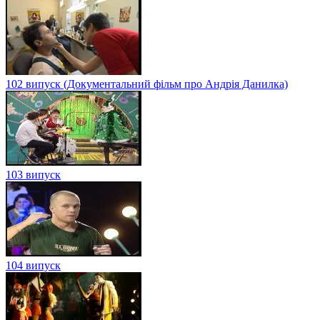
102 випуск (Документальний фільм про Андрія Данилка)
103 випуск
104 випуск