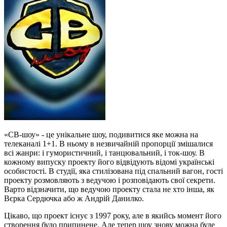
«СВ-шоу» - це унікальне шоу, подивитися яке можна на
телеканалі 1+1. В ньому в незвичайній пропорції змішалися
всі жанри: і гумористичний, і танцювальний, і ток-шоу. В
кожному випуску проекту його відвідують відомі українські
особистості. В студії, яка стилізована під спальний вагон, гості
проекту розмовляють з ведучою і розповідають свої секрети.
Варто відзначити, що ведучою проекту стала не хто інша, як
Вєрка Сердючка або ж Андрій Данилко.
Цікаво, що проект існує з 1997 року, але в якийсь момент його
створення було припинене. Але тепер шоу знову можна буде