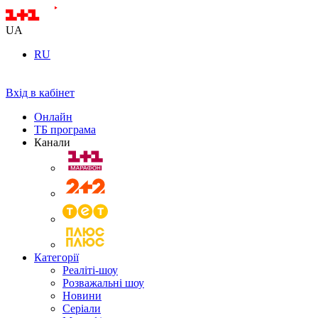
UA
RU
Вхід в кабінет
Онлайн
ТБ програма
Канали
Категорії
Реаліті-шоу
Розважальні шоу
Новини
Серіали