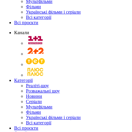
Мультфільми
Фільми
Українські фільми і серіали
Всі категорії
Всі проєкти
Канали
Категорії
Реаліті-шоу
Розважальні шоу
Новини
Серіали
Мультфільми
Фільми
Українські фільми і серіали
Всі категорії
Всі проєкти