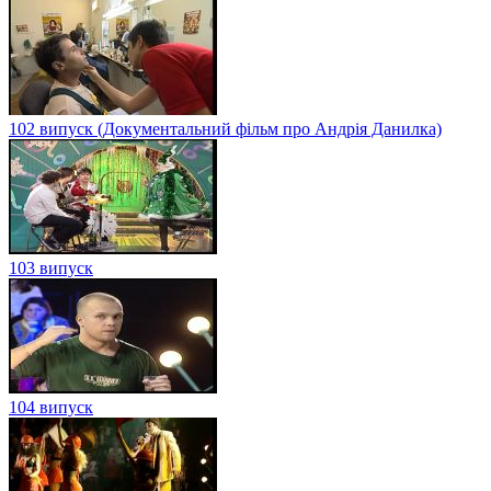
102 випуск (Документальний фільм про Андрія Данилка)
103 випуск
104 випуск