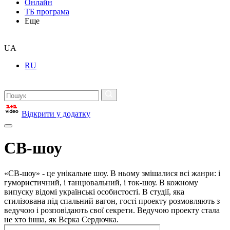
Онлайн
ТБ програма
Еще
UA
RU
Відкрити у додатку
СВ-шоу
«СВ-шоу» - це унікальне шоу. В ньому змішалися всі жанри: і
гумористичний, і танцювальний, і ток-шоу. В кожному
випуску відомі українські особистості. В студії, яка
стилізована під спальний вагон, гості проекту розмовляють з
ведучою і розповідають свої секрети. Ведучою проекту стала
не хто інша, як Вєрка Сердючка.